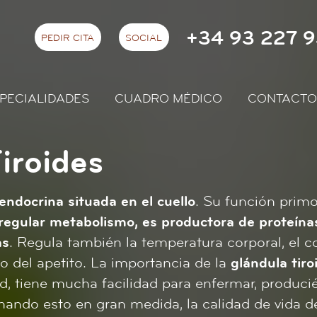
+34 93 227 9
PEDIR CITA
SOCIAL
PECIALIDADES
CUADRO MÉDICO
CONTACTO
iroides
endocrina situada en el cuello
. Su función primo
egular metabolismo, es productora de proteínas 
as
. Regula también la temperatura corporal, el
o del apetito. La importancia de la
glándula tiro
d, tiene mucha facilidad para enfermar, produc
nando esto en gran medida, la calidad de vida d