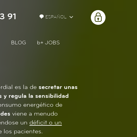
3 91
ÀREA
ESPAÑOL
PRIVADA
BLOG
b+
JOBS
rdial es la de
secretar unas
y regula la sensibilidad
 consumo energético de
ides
viene a menudo
iéndose un
déficit o un
e los pacientes.