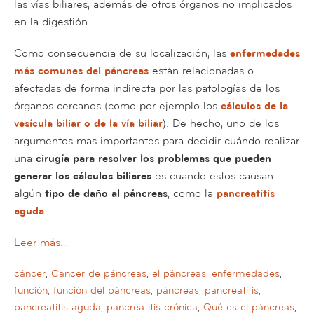
las vías biliares, además de otros órganos no implicados
en la digestión.
Como consecuencia de su localización, las
enfermedades
más comunes del páncreas
están relacionadas o
afectadas de forma indirecta por las patologías de los
órganos cercanos (como por ejemplo los
cálculos de la
vesícula biliar o de la vía biliar
). De hecho, uno de los
argumentos mas importantes para decidir cuándo realizar
una
cirugía para resolver los problemas que pueden
generar los cálculos biliares
es cuando estos causan
algún
tipo de daño al páncreas
, como la
pancreatitis
aguda
.
Leer más…
cáncer
,
Cáncer de páncreas
,
el páncreas
,
enfermedades
,
función
,
función del páncreas
,
páncreas
,
pancreatitis
,
pancreatitis aguda
,
pancreatitis crónica
,
Qué es el páncreas
,