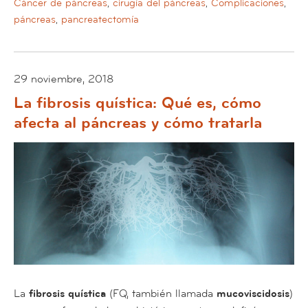
Cáncer de páncreas
,
cirugía del páncreas
,
Complicaciones
,
páncreas
,
pancreatectomía
29 noviembre, 2018
La fibrosis quística: Qué es, cómo
afecta al páncreas y cómo tratarla
La
fibrosis quística
(FQ, también llamada
mucoviscidosis
)