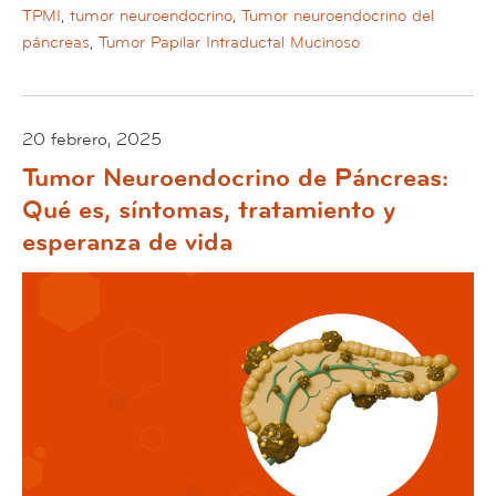
TPMI
,
tumor neuroendocrino
,
Tumor neuroendocrino del
páncreas
,
Tumor Papilar Intraductal Mucinoso
20 febrero, 2025
Tumor Neuroendocrino de Páncreas:
Qué es, síntomas, tratamiento y
esperanza de vida