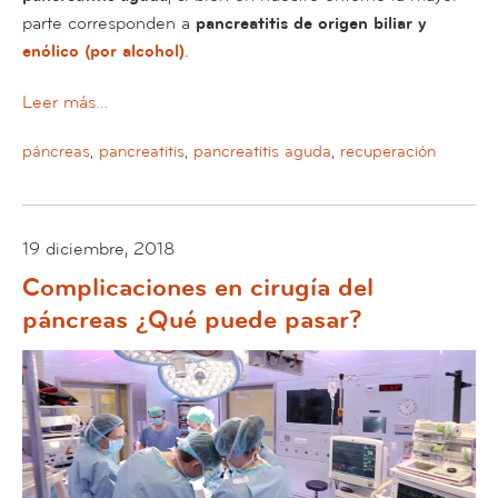
parte corresponden a
pancreatitis de origen biliar y
enólico (por alcohol)
.
Leer más…
páncreas
,
pancreatitis
,
pancreatitis aguda
,
recuperación
19 diciembre, 2018
Complicaciones en cirugía del
páncreas ¿Qué puede pasar?