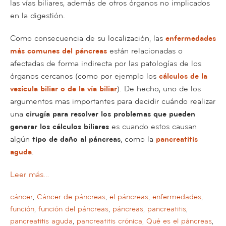
las vías biliares, además de otros órganos no implicados
en la digestión.
Como consecuencia de su localización, las
enfermedades
más comunes del páncreas
están relacionadas o
afectadas de forma indirecta por las patologías de los
órganos cercanos (como por ejemplo los
cálculos de la
vesícula biliar o de la vía biliar
). De hecho, uno de los
argumentos mas importantes para decidir cuándo realizar
una
cirugía para resolver los problemas que pueden
generar los cálculos biliares
es cuando estos causan
algún
tipo de daño al páncreas
, como la
pancreatitis
aguda
.
Leer más…
cáncer
,
Cáncer de páncreas
,
el páncreas
,
enfermedades
,
función
,
función del páncreas
,
páncreas
,
pancreatitis
,
pancreatitis aguda
,
pancreatitis crónica
,
Qué es el páncreas
,