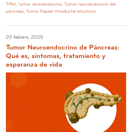
TPMI
,
tumor neuroendocrino
,
Tumor neuroendocrino del
páncreas
,
Tumor Papilar Intraductal Mucinoso
20 febrero, 2025
Tumor Neuroendocrino de Páncreas:
Qué es, síntomas, tratamiento y
esperanza de vida