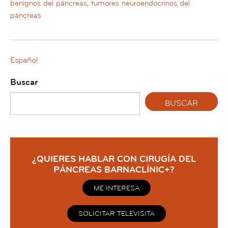
benignos del páncreas
,
tumores neuroendocrinos del
páncreas
Español
Buscar
¿QUIERES HABLAR CON CIRUGÍA DEL
PÁNCREAS BARNACLÍNIC+?
ME INTERESA
SOLICITAR TELEVISITA