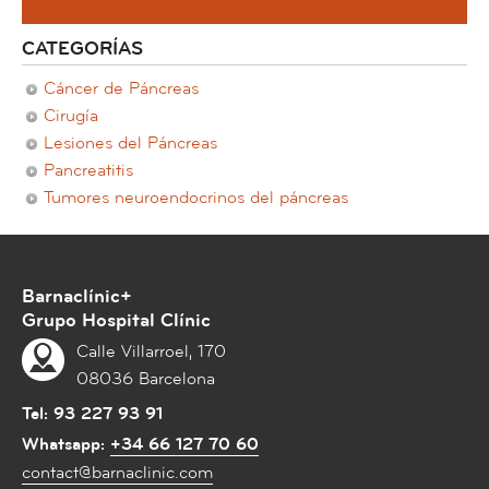
CATEGORÍAS
Cáncer de Páncreas
Cirugía
Lesiones del Páncreas
Pancreatitis
Tumores neuroendocrinos del páncreas
Barnaclínic+
Grupo Hospital Clínic
Calle Villarroel, 170
08036 Barcelona
Tel:
93 227 93 91
Whatsapp:
+34 66 127 70 60
contact@barnaclinic.com