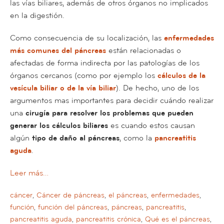
las vías biliares, además de otros órganos no implicados
en la digestión.
Como consecuencia de su localización, las
enfermedades
más comunes del páncreas
están relacionadas o
afectadas de forma indirecta por las patologías de los
órganos cercanos (como por ejemplo los
cálculos de la
vesícula biliar o de la vía biliar
). De hecho, uno de los
argumentos mas importantes para decidir cuándo realizar
una
cirugía para resolver los problemas que pueden
generar los cálculos biliares
es cuando estos causan
algún
tipo de daño al páncreas
, como la
pancreatitis
aguda
.
Leer más…
cáncer
,
Cáncer de páncreas
,
el páncreas
,
enfermedades
,
función
,
función del páncreas
,
páncreas
,
pancreatitis
,
pancreatitis aguda
,
pancreatitis crónica
,
Qué es el páncreas
,