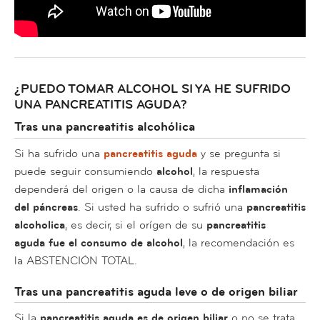
¿PUEDO TOMAR ALCOHOL SI YA HE SUFRIDO
UNA PANCREATITIS AGUDA?
Tras una pancreatitis alcohólica
Si ha sufrido una
pancreatitis aguda
y se pregunta si
puede seguir consumiendo
alcohol
, la respuesta
dependerá del origen o la causa de dicha
inflamación
del páncreas
. Si usted ha sufrido o sufrió una
pancreatitis
alcoholica
, es decir, si el orígen de su
pancreatitis
aguda fue el consumo de alcohol
, la recomendación es
la ABSTENCIÓN TOTAL.
Tras una pancreatitis aguda leve o de origen biliar
Si la
pancreatitis aguda es de origen biliar
o no se trata