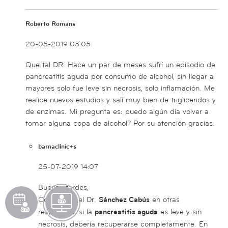
Roberto Romans
20-05-2019 03:05
Que tal DR. Hace un par de meses sufrí un episodio de
pancreatitis aguda por consumo de alcohol, sin llegar a
mayores solo fue leve sin necrosis, solo inflamación. Me
realice nuevos estudios y salí muy bien de trigliceridos y
de enzimas. Mi pregunta es: puedo algún día volver a
tomar alguna copa de alcohol? Por su atención gracias.
barnaclínic+s
25-07-2019 14:07
Buenas tardes,
Pedir
Solicitar
What
Como dice el Dr.
Sánchez Cabús
en otras
cita
televisita
respuestas, si la
pancreatitis aguda
es leve y sin
necrosis, debería recuperarse completamente. En