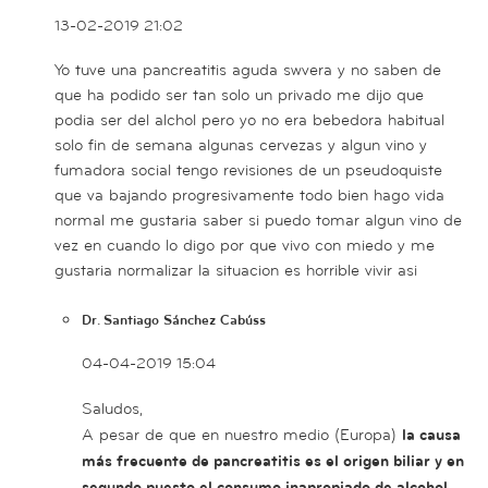
13-02-2019 21:02
Yo tuve una pancreatitis aguda swvera y no saben de
que ha podido ser tan solo un privado me dijo que
podia ser del alchol pero yo no era bebedora habitual
solo fin de semana algunas cervezas y algun vino y
fumadora social tengo revisiones de un pseudoquiste
que va bajando progresivamente todo bien hago vida
normal me gustaria saber si puedo tomar algun vino de
vez en cuando lo digo por que vivo con miedo y me
gustaria normalizar la situacion es horrible vivir asi
Dr. Santiago Sánchez Cabúss
04-04-2019 15:04
Saludos,
A pesar de que en nuestro medio (Europa)
la causa
más frecuente de pancreatitis es el origen biliar y en
segundo puesto el consumo inapropiado de alcohol
,