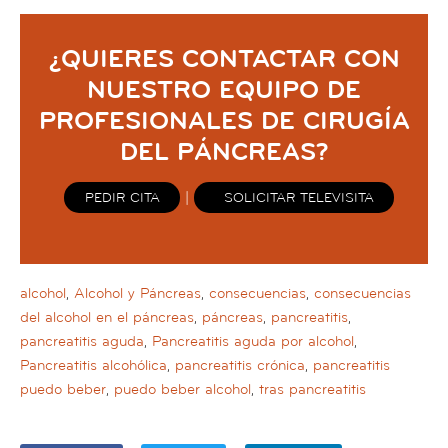
¿QUIERES CONTACTAR CON
NUESTRO EQUIPO DE
PROFESIONALES DE CIRUGÍA
DEL PÁNCREAS?
|
PEDIR CITA
SOLICITAR TELEVISITA
alcohol
,
Alcohol y Páncreas
,
consecuencias
,
consecuencias
del alcohol en el páncreas
,
páncreas
,
pancreatitis
,
pancreatitis aguda
,
Pancreatitis aguda por alcohol
,
Pancreatitis alcohólica
,
pancreatitis crónica
,
pancreatitis
puedo beber
,
puedo beber alcohol
,
tras pancreatitis