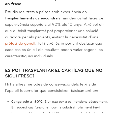
en fresc
Estudis realitzats a països amb experiència en
trasplantaments osteocondrals
han demostrat taxes de
supervivència superiors al 90% als 10 anys. Això vol dir
que el teixit trasplantat pot proporcionar una solució
duradora per als pacients, evitant la necessitat d’una
pròtesi de genoll
. Tot i això, és important destacar que
cada cas és únic i els resultats poden variar segons les
característiques individuals.
ES POT TRASPLANTAR EL CARTÍLAG QUE NO
SIGUI FRESC?
Hi ha altres mètodes de conservació dels teixits de
l’aparell locomotor que consisteixen bàsicament en:
Congelació a -80ºC
: S’utilitza per a os i tendons bàsicament.
En aquest cas funcionen com a substrat totalment inert