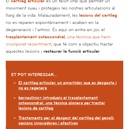
El
cartílag articular
és un teixit vital que permet un
moviment suau i protegeix les nostres articulacions al
llarg de la vida. Malauradament, les
lesions del cartílag
no es reparen espontàniament i acaben en la
degeneració i l’artrosi. És aquí on entra en joc el
trasplantament osteocondral
,
una tècnica que hem
incorporat recentment
, que té com a objectiu tractar
aquestes lesions i
restaurar la funció articular
.
ET POT INTERESSAR…
El cartílag articular, un amortidor que es desgasta i
no es regenera
barnaclínic+ introdueix el trasplantament
osteocondral, una tècnica pionera per tractar
lesions de cartílag
Tractaments per al desgast del cartílag del genoll:
opcions innovadores i efectives