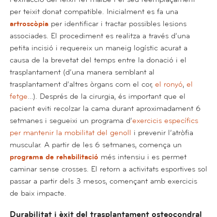
per teixit donat compatible. Inicialment es fa una
artroscòpia
per identificar i tractar possibles lesions
associades. El procediment es realitza a través d’una
petita incisió i requereix un maneig logístic acurat a
causa de la brevetat del temps entre la donació i el
trasplantament (d’una manera semblant al
trasplantament d’altres òrgans com el cor,
el ronyó
,
el
fetge
…). Després de la cirurgia, és important que el
pacient eviti recolzar la cama durant aproximadament 6
setmanes i segueixi un programa d’
exercicis específics
per mantenir la mobilitat del genoll
i prevenir l’atròfia
muscular. A partir de les 6 setmanes, comença un
programa de rehabilitació
més intensiu i es permet
caminar sense crosses. El retorn a activitats esportives sol
passar a partir dels 3 mesos, començant amb exercicis
de baix impacte.
Durabilitat i èxit del trasplantament osteocondral