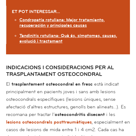
ET POT INTERESSAR…
Condropatía rotuliana: Mejor tratamiento,
recuperación y principales causas
Tendinitis rotuliana: Què és, símptomes, causes,
evolució i tractament
INDICACIONS I CONSIDERACIONS PER AL
TRASPLANTAMENT OSTEOCONDRAL
El
trasplantament osteocondral en fresc
està indicat
principalment en pacients joves i sans amb lesions
osteocondrals específiques (lesions úniques, sense
afectació d’altres estructures, genolls ben alineats…). Es
recomana per tractar l’
osteocondritis disecant
i les
lesions osteocondrals posttraumàtiques
, especialment en
casos de lesions de mida entre 1 i 4 cm2. Cada cas ha