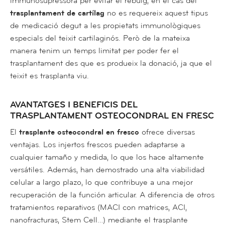
immunosupressora per evitar el rebuig, en el cas del
trasplantament de cartílag
no es requereix aquest tipus
de medicació degut a les propietats immunològiques
especials del teixit cartilaginós. Però de la mateixa
manera tenim un temps limitat per poder fer el
trasplantament des que es produeix la donació, ja que el
teixit es trasplanta viu.
AVANTATGES I BENEFICIS DEL
TRASPLANTAMENT OSTEOCONDRAL EN FRESC
El
trasplante osteocondral en fresco
ofrece diversas
ventajas. Los injertos frescos pueden adaptarse a
cualquier tamaño y medida, lo que los hace altamente
versátiles. Además, han demostrado una alta viabilidad
celular a largo plazo, lo que contribuye a una mejor
recuperación de la función articular. A diferencia de otros
tratamientos reparativos (MACI con matrices, ACI,
nanofracturas, Stem Cell…) mediante el trasplante