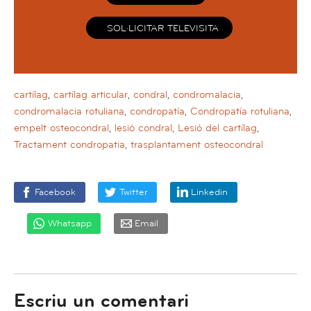
SOL·LICITAR TELEVISITA
cartílag
,
cartílag articular
,
condral
,
condromalacia
,
condromalacia rotuliana
,
condropatía
,
Condropatía rotuliana
,
empelt osteocondral
,
lesió condral
,
Lesió del cartílag
,
Tractament condropatia
,
trasplantament osteocondral
Facebook
Twitter
Linkedin
Whatsapp
Email
Escriu un comentari