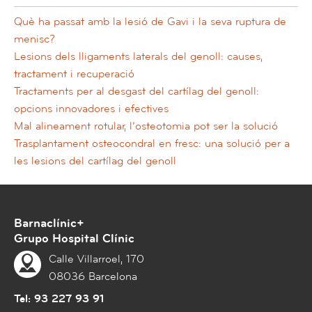
Què ha passat amb la lesió de Gavi i la seva ruptura de
menisc?
Lesions dels lligaments laterals del genoll: causes,
tractament i recuperació
Tractaments per al desgast del cartílag del genoll:
opcions innovadores i efectives
Mal alineament rotular, l’osteotomia pot ser la solució
Trasplantament osteocondral en fresc: una solució per a
les lesions del cartílag del genoll
Barnaclínic+
Grupo Hospital Clínic
Calle Villarroel, 170
08036 Barcelona
Tel:
93 227 93 91