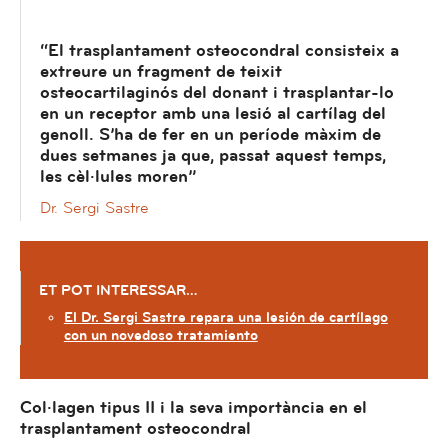
“El trasplantament osteocondral consisteix a
extreure un fragment de teixit
osteocartilaginós del donant i trasplantar-lo
en un receptor amb una lesió al cartílag del
genoll. S’ha de fer en un període màxim de
dues setmanes ja que, passat aquest temps,
les cèl·lules moren”
Dr. Sergi Sastre
ET POT INTERESSAR…
El Dr. Sergi Sastre repara una lesión de cartílago
con un novedoso tratamiento
Col·lagen tipus II i la seva importància en el
trasplantament osteocondral