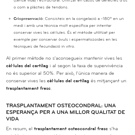
(sense vida) i estructural. Utilitzat en casos de defectes d’os
o com a plàsties de tendons.
Criopreservació
: Consisteix en la congelació a -180º en un
medi i amb una tècnica molt específica per intentar
conservar vives les cèl·lules. És el mètode utilitzat per
exemple per conservar òvuls i espermatozoides en les
tècniques de fecundació in vitro.
Al primer mètode no s’aconsegueix mantenir vives les
cèl·lules del cartílag
i al segon la taxa de supervivència
no és superior al 50%. Per això, l’única manera de
conservar vives les
cèl·lules del cartílag
és mitjançant un
trasplantament fresc
.
TRASPLANTAMENT OSTEOCONDRAL: UNA
ESPERANÇA PER A UNA MILLOR QUALITAT DE
VIDA
En resum, el
trasplantament osteocondral fresc
s’ha