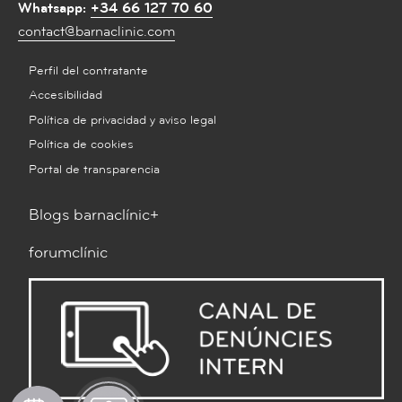
Whatsapp:
+34 66 127 70 60
contact@barnaclinic.com
Perfil del contratante
Accesibilidad
Política de privacidad y aviso legal
Política de cookies
Portal de transparencia
Blogs barnaclínic+
forumclínic
Pedir
Solicitar
What