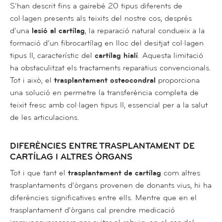
S’han descrit fins a gairebé 20 tipus diferents de
col·lagen presents als teixits del nostre cos, després
d’una
lesió al cartílag
, la reparació natural condueix a la
formació d’un fibrocartílag en lloc del desitjat col·lagen
tipus II, característic del
cartílag hialí
. Aquesta limitació
ha obstaculitzat els tractaments reparatius convencionals.
Tot i això, el
trasplantament osteocondral
proporciona
una solució en permetre la transferència completa de
teixit fresc amb col·lagen tipus II, essencial per a la salut
de les articulacions.
DIFERÈNCIES ENTRE TRASPLANTAMENT DE
CARTÍLAG I ALTRES ÒRGANS
Tot i que tant el
trasplantament de cartílag
com altres
trasplantaments d’òrgans provenen de donants vius, hi ha
diferències significatives entre ells. Mentre que en el
trasplantament d’òrgans cal prendre medicació