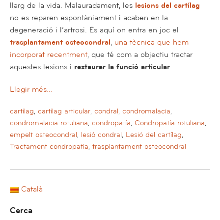
llarg de la vida. Malauradament, les
lesions del cartílag
no es reparen espontàniament i acaben en la
degeneració i l’artrosi. És aquí on entra en joc el
trasplantament osteocondral
,
una tècnica que hem
incorporat recentment
, que té com a objectiu tractar
aquestes lesions i
restaurar la funció articular
.
Llegir més…
cartílag
,
cartílag articular
,
condral
,
condromalacia
,
condromalacia rotuliana
,
condropatía
,
Condropatía rotuliana
,
empelt osteocondral
,
lesió condral
,
Lesió del cartílag
,
Tractament condropatia
,
trasplantament osteocondral
Català
Cerca