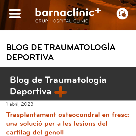
BLOG DE TRAUMATOLOGÍA
DEPORTIVA
Blog de Traumatología
Deportiva
1 abril, 2023
Trasplantament osteocondral en fresc:
una solució per a les lesions del
cartílag del genoll