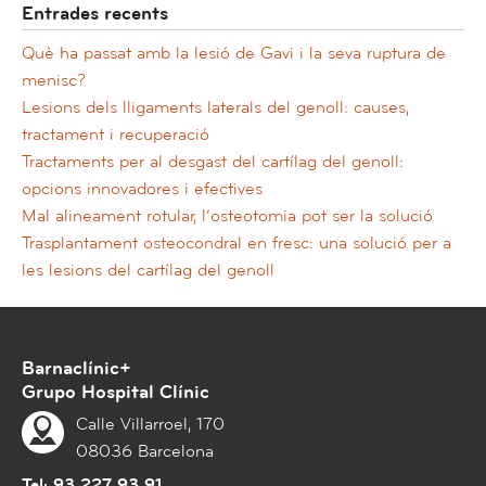
Entrades recents
Què ha passat amb la lesió de Gavi i la seva ruptura de
menisc?
Lesions dels lligaments laterals del genoll: causes,
tractament i recuperació
Tractaments per al desgast del cartílag del genoll:
opcions innovadores i efectives
Mal alineament rotular, l’osteotomia pot ser la solució
Trasplantament osteocondral en fresc: una solució per a
les lesions del cartílag del genoll
Barnaclínic+
Grupo Hospital Clínic
Calle Villarroel, 170
08036 Barcelona
Tel:
93 227 93 91