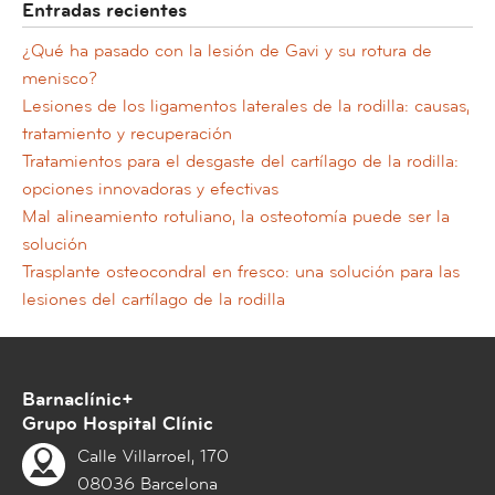
Entradas recientes
¿Qué ha pasado con la lesión de Gavi y su rotura de
menisco?
Lesiones de los ligamentos laterales de la rodilla: causas,
tratamiento y recuperación
Tratamientos para el desgaste del cartílago de la rodilla:
opciones innovadoras y efectivas
Mal alineamiento rotuliano, la osteotomía puede ser la
solución
Trasplante osteocondral en fresco: una solución para las
lesiones del cartílago de la rodilla
Barnaclínic+
Grupo Hospital Clínic
Calle Villarroel, 170
08036 Barcelona