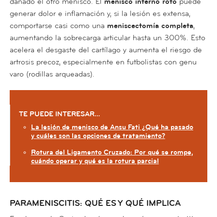
dañado el otro menisco. El
menisco interno roto
puede
generar dolor e inflamación y, si la lesión es extensa,
comportarse casi como una
meniscectomía completa
,
aumentando la sobrecarga articular hasta un 300%. Esto
acelera el desgaste del cartílago y aumenta el riesgo de
artrosis precoz, especialmente en futbolistas con genu
varo (rodillas arqueadas).
TE PUEDE INTERESAR…
La lesión de menisco de Ansu Fati ¿Qué ha pasado
y cuáles son las opciones de tratamiento?
Rotura del Ligamento Cruzado: Por qué se rompe,
cuándo operar y qué es la rotura parcial
PARAMENISCITIS: QUÉ ES Y QUÉ IMPLICA