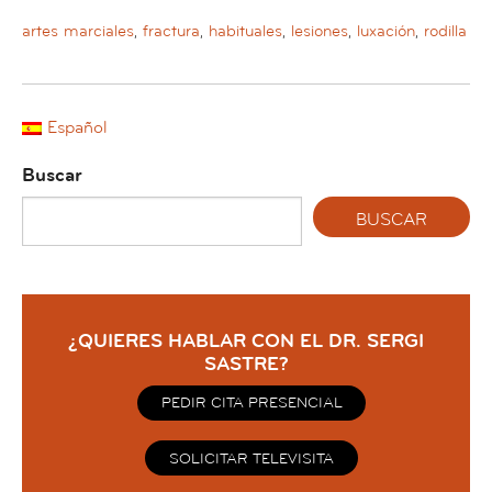
artes marciales
,
fractura
,
habituales
,
lesiones
,
luxación
,
rodilla
Español
Buscar
¿QUIERES HABLAR CON EL DR. SERGI
SASTRE?
PEDIR CITA PRESENCIAL
SOLICITAR TELEVISITA