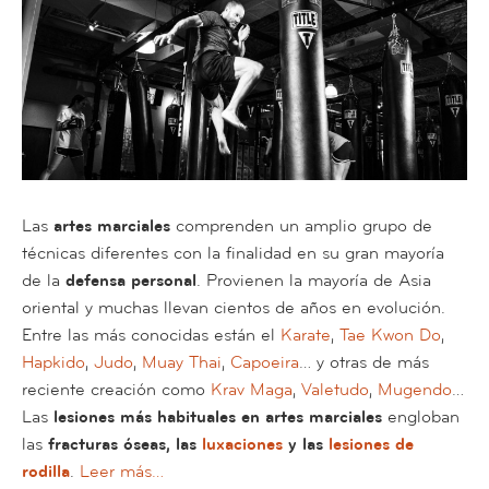
Las
artes marciales
comprenden un amplio grupo de
técnicas diferentes con la finalidad en su gran mayoría
de la
defensa personal
. Provienen la mayoría de Asia
oriental y muchas llevan cientos de años en evolución.
Entre las más conocidas están el
Karate
,
Tae Kwon Do
,
Hapkido
,
Judo
,
Muay Thai
,
Capoeira
… y otras de más
reciente creación como
Krav Maga
,
Valetudo
,
Mugendo
…
Las
lesiones más habituales en artes marciales
engloban
las
fracturas óseas, las
luxaciones
y las
lesiones de
rodilla
.
Leer más…