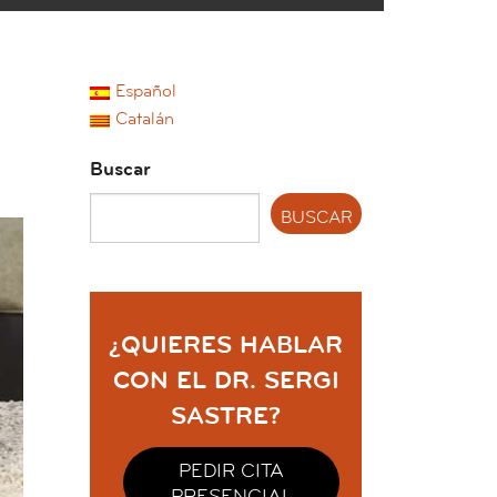
Español
Catalán
Buscar
¿QUIERES HABLAR
CON EL DR. SERGI
SASTRE?
PEDIR CITA
PRESENCIAL