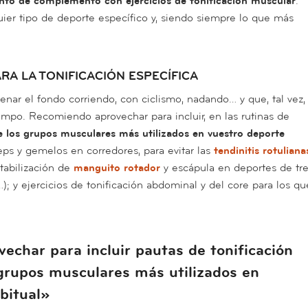
nto de complemento con ejercicios de tonificación muscular
.
ier tipo de deporte específico y, siendo siempre lo que más
A LA TONIFICACIÓN ESPECÍFICA
trenar el fondo corriendo, con ciclismo, nadando… y que, tal vez,
iempo. Recomiendo aprovechar para incluir, en las rutinas de
de los grupos musculares más utilizados en vuestro deporte
eps y gemelos en corredores, para evitar las
tendinitis rotuliana
stabilización de
manguito rotador
y escápula en deportes de tr
); y ejercicios de tonificación abdominal y del core para los qu
char para incluir pautas de tonificación
 grupos musculares más utilizados en
bitual»