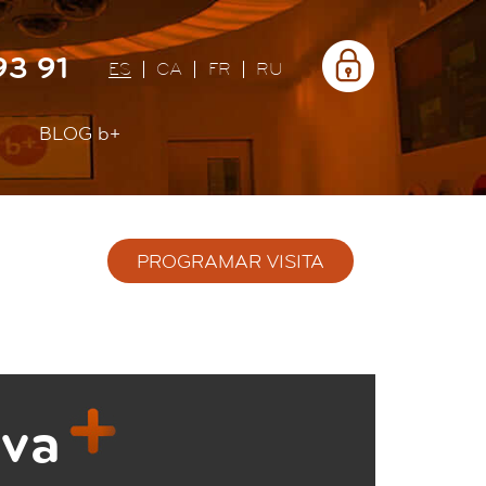
Área
93 91
privada
ES
CA
FR
RU
BLOG
b+
PROGRAMAR VISITA
iva