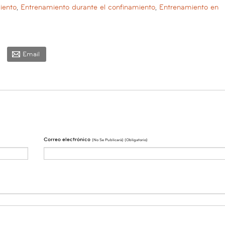
iento
,
Entrenamiento durante el confinamiento
,
Entrenamiento en
Email
Correo electrónico
(No Se Publicarà) (obligatorio)