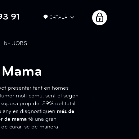
93 91
ÀREA
CATALÀ
PRIVADA
b+
JOBS
e Mama
 pot presentar tant en homes
 tumor molt comú, sent el segon
suposa prop del 29% del total
da any es diagnostiquen
més de
cer de mama
té una gran
at de curar-se de manera