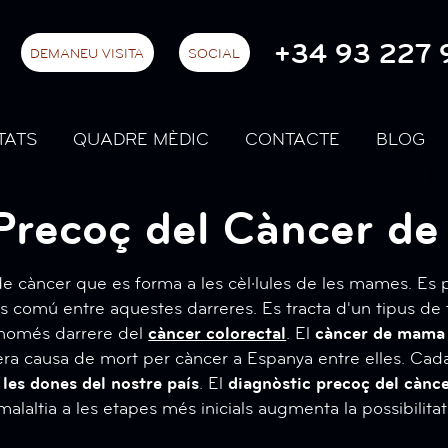
+34 93 227 
DEMANEU VISITA
SOCIAL
TATS
QUADRE MÈDIC
CONTACTE
BLOG
 Precoç del Càncer d
de càncer que es forma a les cèl·lules de les mames. Es
 comú entre aquestes darreres. Es tracta d'un tipus de
s només darrere del
càncer colorectal
. El
càncer de mama
era causa de mort per càncer a Espanya entre elles. Ca
es dones del nostre país
. El
diagnòstic precoç del càn
malaltia a les etapes més inicials augmenta la possibilit