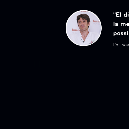
"El d
la me
possi
Dr.
Isa