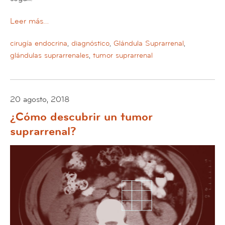
Leer más…
cirugía endocrina
,
diagnóstico
,
Glándula Suprarrenal
,
glándulas suprarrenales
,
tumor suprarrenal
20 agosto, 2018
¿Cómo descubrir un tumor
suprarrenal?