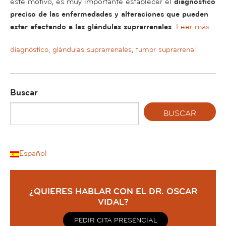
este motivo, es muy importante establecer el
diagnóstico
preciso de las enfermedades y alteraciones que pueden
estar afectando a las glándulas suprarrenales
.
Leer más…
diagnóstico
,
glándulas suprarrenales
,
tumor suprarrenal
Buscar
Español
¿QUIERES HABLAR CON EL DR. OSCAR
VIDAL?
PEDIR CITA PRESENCIAL