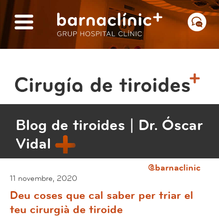
Blog de tiroides | Dr. Óscar
Vidal
@barnaclinic
11 novembre, 2020
Deu coses que cal saber per triar el
teu cirurgià de tiroide