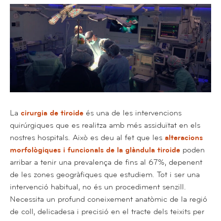
La
cirurgia de tiroide
és una de les intervencions
quirúrgiques que es realitza amb més assiduïtat en els
nostres hospitals. Això es deu al fet que les
alteracions
morfològiques i funcionals de la glàndula tiroide
poden
arribar a tenir una prevalença de fins al 67%, depenent
de les zones geogràfiques que estudiem. Tot i ser una
intervenció habitual, no és un procediment senzill.
Necessita un profund coneixement anatòmic de la regió
de coll, delicadesa i precisió en el tracte dels teixits per