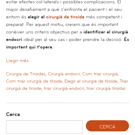
evitar efectes col·laterals i possibles complicacions. El
major desafiament a què s’enfronta el pacient i el seu
entorn és
elegir el
cirurgià de tiroide
més competent i
preparat. Per aquest motiu, creiem que és important
conèixer uns criteris objectius per a
identificar el cirurgià
endocrí
ideal per al seu cas i poder prendre la decisió.
És
important qui t’opera
.
Llegir més…
Cirurgia de Tiroides
,
Cirurgià endocrí
,
Com triar cirurgià
,
Com triar cirurgià de tiroide
,
Elegir el cirurgià de tiroide
,
Triar
cirurgià de tiroide
,
triar cirurgià endocrí
,
triar cirurgià tiroïdal
Cerca