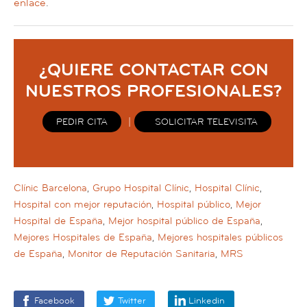
enlace
.
¿QUIERE CONTACTAR CON
NUESTROS PROFESIONALES?
|
PEDIR CITA
SOLICITAR TELEVISITA
Clínic Barcelona
,
Grupo Hospital Clínic
,
Hospital Clínic
,
Hospital con mejor reputación
,
Hospital público
,
Mejor
Hospital de España
,
Mejor hospital público de España
,
Mejores Hospitales de España
,
Mejores hospitales públicos
de España
,
Monitor de Reputación Sanitaria
,
MRS
Facebook
Twitter
Linkedin