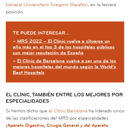
General Universitario Gregorio Marañón
, en la tercera
posición.
TE PUEDE INTERESAR…
–
MRS 2022 – El Clínic vuelve a situarse un
año más en el top 3 de los hospitales públicos
con mejor reputación de España
–
El Clínic de Barcelona vuelve a ser uno de los
mejores hospitales del mundo según la World’s
Best Hospitals
EL CLÍNIC, TAMBIÉN ENTRE LOS MEJORES POR
ESPECIALIDADES
Si hemos dicho que
el Clínic Barcelona
ha liderado cinco
de las clasificaciones del MRS por especialidades
(
Aparato Digestivo
,
Cirugía General y del Aparato