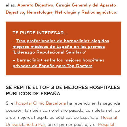
ellas:
Aparato Digestivo
,
Cirugía General y del Aparato
Digestivo
,
Hematología
,
Nefrología
y
Radiodiagnóstico
.
TE PUEDE INTERESAR…
–
Tres profesionales de barnaclínic+ elegidos
mejores médicos de España en los premios
‘Liderazgo Reputacional Sanitario’
–
barnaclínic+ entre los mejores hospitales
privados de España para Top Doctors
SE REPITE EL TOP 3 DE MEJORES HOSPITALES
PÚBLICOS DE ESPAÑA
Si el
hospital Clínic Barcelona
ha repetido en la segunda
posición, también como el año pasado, completan el top
3 de mejores hospitales públicos de España el
Hospital
Universitario La Paz
, en el primer puesto, y el
Hospital