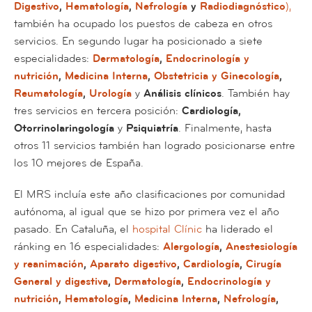
Digestivo
,
Hematología
,
Nefrología
y
Radiodiagnóstico
),
también ha ocupado los puestos de cabeza en otros
servicios. En segundo lugar ha posicionado a siete
especialidades:
Dermatología
,
Endocrinología y
nutrición
,
Medicina Interna
,
Obstetricia y Ginecología
,
Reumatología
,
Urología
y
Análisis clínicos
. También hay
tres servicios en tercera posición:
Cardiología,
Otorrinolaringología
y
Psiquiatría
. Finalmente, hasta
otros 11 servicios también han logrado posicionarse entre
los 10 mejores de España.
El MRS incluía este año clasificaciones por comunidad
autónoma, al igual que se hizo por primera vez el año
pasado. En Cataluña, el
hospital Clínic
ha liderado el
ránking en 16 especialidades:
Alergología
,
Anestesiología
y reanimación
,
Aparato digestivo
,
Cardiología
,
Cirugía
General y digestiva
,
Dermatología
,
Endocrinología y
nutrición
,
Hematología
,
Medicina Interna
,
Nefrología
,