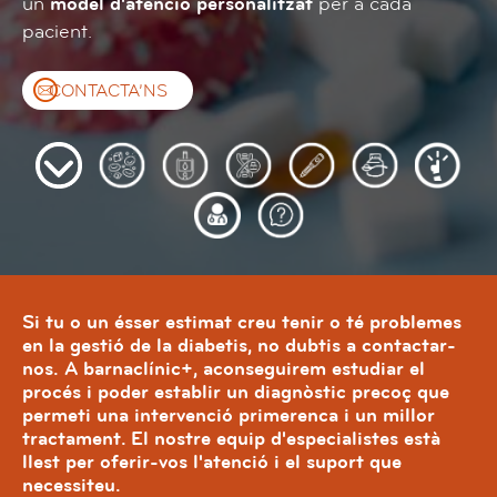
un
model d'atenció personalitzat
per a cada
pacient.
CONTACTA’NS
Amar
Què
Com
Es
Com
Què
Per
al
és
es
pot
es
passa
què
continuo
la
diagnostica
prevenir
tracta
si
tractar
EQUIP
Preguntes
diabetis?
la
la
la
no
la
EXPERT
freqüents
diabetis?
diabetis?
diabetis?
es
teva
EN
sobre
controla
diabeti
DIABETIS
diabetis
la
a
diabetis?
barnacl
Si tu o un ésser estimat creu tenir o té problemes
en la gestió de la diabetis, no dubtis a contactar-
nos. A barnaclínic+, aconseguirem estudiar el
procés i poder establir un diagnòstic precoç que
permeti una intervenció primerenca i un millor
tractament. El nostre equip d'especialistes està
llest per oferir-vos l'atenció i el suport que
necessiteu.