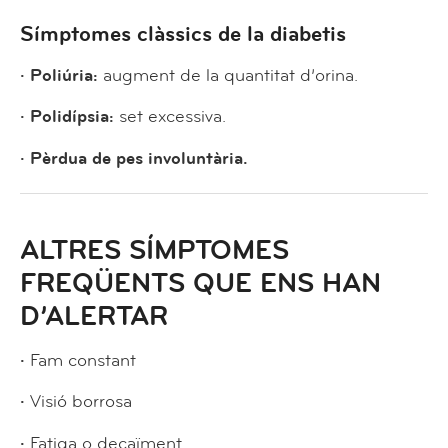
Símptomes clàssics de la diabetis
· Poliúria:
augment de la quantitat d’orina.
· Polidípsia:
set excessiva.
· Pèrdua de pes involuntària.
ALTRES SÍMPTOMES
FREQÜENTS QUE ENS HAN
D’ALERTAR
·
Fam constant
·
Visió borrosa
·
Fatiga o decaïment