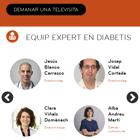
DEMANAR UNA TELEVISITA
EQUIP EXPERT EN DIABETIS
Jesús
Josep
Blanco
Vidal
Carrasco
Cortada
Endocrinòleg
Endocrinòleg
Clara
Alba
Viñals
Andreu
Domènech
Martí
Endocrinòloga
Dietista -
nutricionista