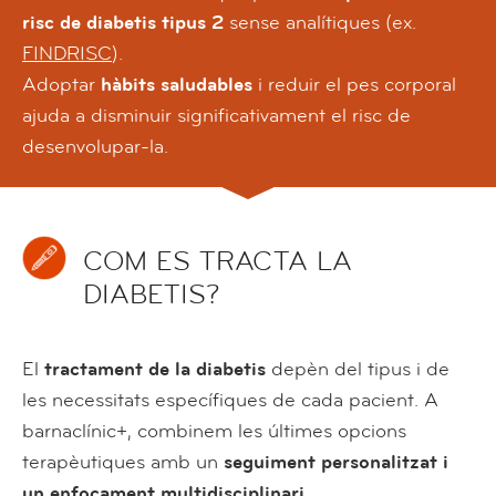
risc de diabetis tipus 2
sense analítiques (ex.
FINDRISC
).
Adoptar
hàbits saludables
i reduir el pes corporal
ajuda a disminuir significativament el risc de
desenvolupar-la.
COM ES TRACTA LA
DIABETIS?
El
tractament de la diabetis
depèn del tipus i de
les necessitats específiques de cada pacient. A
barnaclínic+, combinem les últimes opcions
terapèutiques amb un
seguiment personalitzat i
un enfocament multidisciplinari
.