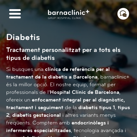
Diabetis
Tractament personalitzat per a tots els
tipus de diabetis
Si busques una
clínica de referència per al
tractament de la diabetis a Barcelona
, barnaclínic+
és la millor opció. El nostre equip, format per
professionals de l’
Hospital Clínic de Barcelona
,
ofereix un
enfocament integral per al diagnòstic,
tractament i seguiment
de la
diabetis tipus 1
,
tipus
2
,
diabetis gestacional
i altres variants menys
freqüents. Comptem amb
endocrinòlegs i
infermeres especialitzades
, tecnologia avançada i