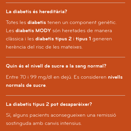
La diabetis és hereditària?
Totes les
diabetis
tenen un component genètic.
Les
diabetis MODY
són heretades de manera
clàssica i les
diabetis tipus 2
i
tipus 1
generen
herència del risc de les mateixes.
Quin és el nivell de sucre a la sang normal?
Entre 70 i 99 mg/dl en dejú. Es consideren
nivells
normals de sucre
.
La diabetis tipus 2 pot desaparèixer?
Sí, alguns pacients aconsegueixen una remissió
sostinguda amb canvis intensius.