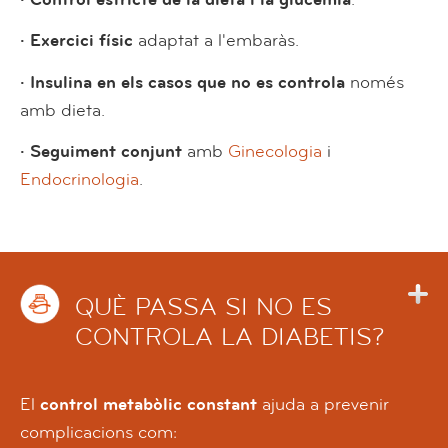
· Exercici físic
adaptat a l'embaràs.
· Insulina en els casos que no es controla
només
amb dieta.
· Seguiment conjunt
amb
Ginecologia
i
Endocrinologia
.
QUÈ PASSA SI NO ES
CONTROLA LA DIABETIS?
El
control metabòlic constant
ajuda a prevenir
complicacions com: