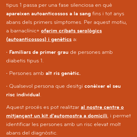
tipus 1 passa per una fase silenciosa en què
apareixen autoanticossos a la sang
fins i tot anys
abans dels primers símptomes. Per aquest motiu,
a barnaclínic+
oferim cribats serològics
(autoanticossos) i genètics
a:
· Familiars de primer grau
de persones amb
diabetis tipus 1.
·
Persones amb
alt ris genètic.
·
Qualsevol persona que desitgi
conèixer el seu
risc individual
.
Aquest procés es pot realitzar
al nostre centre o
mitjançant un kit d'automostra a domicili
, i permet
identificar les persones amb un risc elevat molt
abans del diagnòstic.