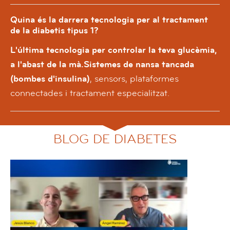
Quina és la darrera tecnologia per al tractament
de la diabetis tipus 1?
L'última tecnologia per controlar la teva glucèmia,
a l'abast de la mà.Sistemes de nansa tancada
(bombes d'insulina)
, sensors, plataformes
connectades i tractament especialitzat.
BLOG DE DIABETES