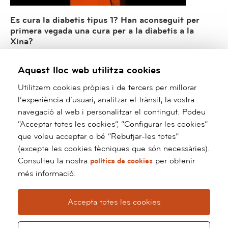
Es cura la diabetis tipus 1? Han aconseguit per
primera vegada una cura per a la diabetis a la
Xina?
En les últimes setmanes, diversos mitjans de comunicació han
difós àmpliament les darreres notícies sobre la cura de la
Aquest lloc web utilitza cookies
diabetis tipus 1 a Xina, relacionada amb un tractament basat en
cèl·lules mare. Asseguren que aquest avenç podria significar el
Utilitzem cookies pròpies i de tercers per millorar
final d’aquest tipus de diabetis que afecta milions de persones
al món. No obstant això, més […] La entrada Es cura la diabetis
l’experiència d’usuari, analitzar el trànsit, la vostra
tipus 1? Han aconseguit per primera vegada una cura per a la
navegació al web i personalitzar el contingut. Podeu
diabetis a la Xina? aparece primero en Blog de Enfermedades
Digestivas y Metabólicas.
“Acceptar totes les cookies”, “Configurar les cookies”
que voleu acceptar o bé “Rebutjar-les totes”
Llegir más
(excepte les cookies tècniques que són necessàries).
Consulteu la nostra
per obtenir
política de cookies
més informació.
Barnaclínic+
Grup Hospital Clínic
Accepta totes les cookies
Calle Villarroel, 170
08036 Barcelona