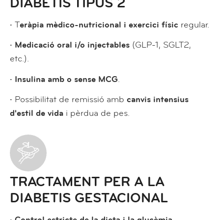
DIABETIS TIPUS 2
·
T
eràpia mèdico-nutricional i exercici físic
regular.
· Medicació oral i/o injectables
(GLP-1, SGLT2,
etc.).
· Insulina amb o sense MCG
.
·
Possibilitat de remissió amb
canvis intensius
d'estil de vida
i pèrdua de pes.
TRACTAMENT PER A LA
DIABETIS GESTACIONAL
· Control estricte de la dieta i la glucèmia
.