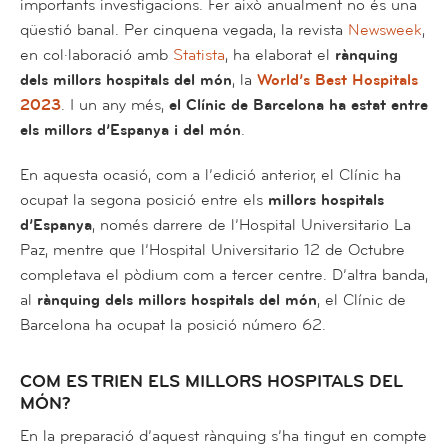
importants investigacions. Fer això anualment no és una
qüestió banal. Per cinquena vegada, la revista
Newsweek
,
en col·laboració amb
Statista
, ha elaborat el
rànquing
dels millors hospitals del món
, la
World’s Best Hospitals
2023
. I un any més,
el Clínic de Barcelona ha estat entre
els millors d’Espanya i del món
.
En aquesta ocasió, com a l’edició anterior, el Clínic ha
ocupat la segona posició entre els
millors hospitals
d’Espanya
, només darrere de l’Hospital Universitario La
Paz, mentre que l’Hospital Universitario 12 de Octubre
completava el pòdium com a tercer centre. D’altra banda,
al
rànquing dels millors hospitals del món
, el Clínic de
Barcelona ha ocupat la posició número 62.
COM ES TRIEN ELS MILLORS HOSPITALS DEL
MÓN?
En la preparació d’aquest rànquing s’ha tingut en compte