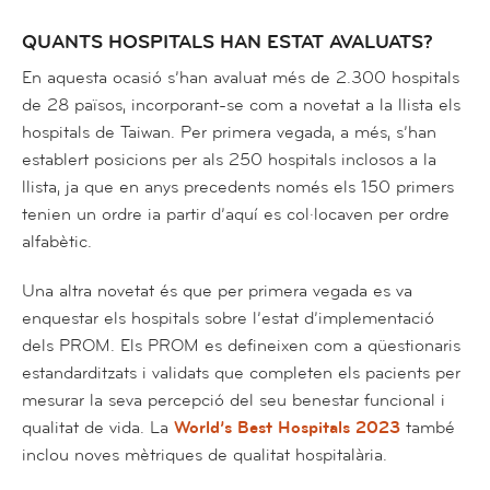
QUANTS HOSPITALS HAN ESTAT AVALUATS?
En aquesta ocasió s’han avaluat més de 2.300 hospitals
de 28 països, incorporant-se com a novetat a la llista els
hospitals de Taiwan. Per primera vegada, a més, s’han
establert posicions per als 250 hospitals inclosos a la
llista, ja que en anys precedents només els 150 primers
tenien un ordre ia partir d’aquí es col·locaven per ordre
alfabètic.
Una altra novetat és que per primera vegada es va
enquestar els hospitals sobre l’estat d’implementació
dels PROM. Els PROM es defineixen com a qüestionaris
estandarditzats i validats que completen els pacients per
mesurar la seva percepció del seu benestar funcional i
qualitat de vida. La
World’s Best Hospitals 2023
també
inclou noves mètriques de qualitat hospitalària.