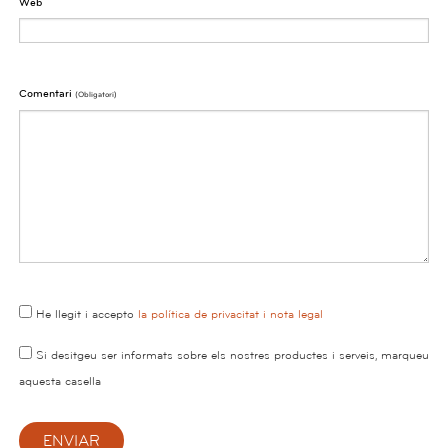
Web
Comentari
(obligatori)
He llegit i accepto
la política de privacitat i nota legal
Si desitgeu ser informats sobre els nostres productes i serveis, marqueu
aquesta casella