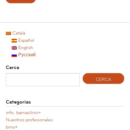
Català
Español
English
Русский
Cerca
Categorías
info. barnaclínic+
Nuestros profesionales
bmo+