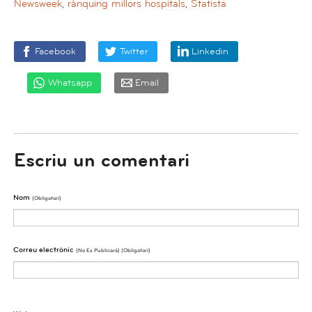
Newsweek
,
rànquing millors hospitals
,
Statista
Facebook
Twitter
Linkedin
Whatsapp
Email
Escriu un comentari
Nom
(obligatori)
Correu electrònic
(No Es Publicarà) (obligatori)