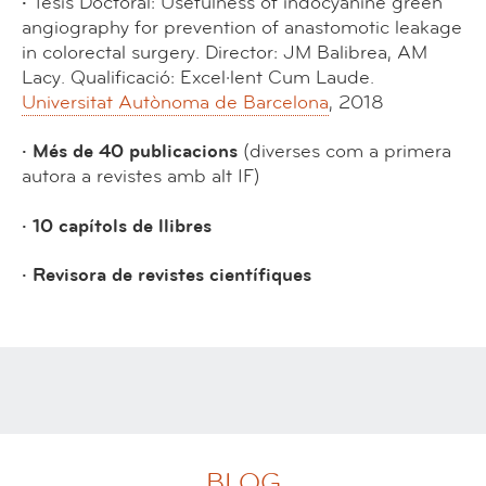
·
Tesis Doctoral:
Usefulness of indocyanine green
angiography for prevention of anastomotic leakage
in colorectal surgery
. Director: JM Balibrea, AM
Lacy. Qualificació: Excel·lent Cum Laude.
Universitat Autònoma de Barcelona
, 2018
· Més de 40 publicacions
(diverses com a primera
autora a revistes amb alt IF)
· 10 capítols de llibres
· Revisora de revistes científiques
BLOG