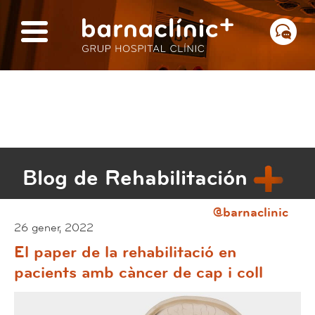
Blog de Rehabilitación
@barnaclinic
26 gener, 2022
El paper de la rehabilitació en
pacients amb càncer de cap i coll