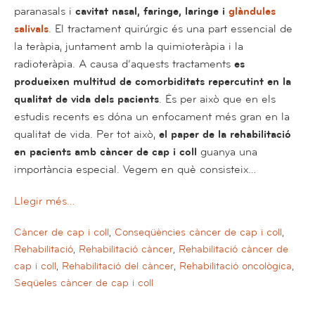
paranasals i
cavitat nasal, faringe, laringe i
glàndules
salivals
. El tractament quirúrgic és una part essencial de
la teràpia, juntament amb la quimioteràpia i la
radioteràpia. A causa d’aquests tractaments
es
produeixen multitud de comorbiditats repercutint en la
qualitat de vida dels pacients
. És per això que en els
estudis recents es dóna un enfocament més gran en la
qualitat de vida. Per tot això,
el paper de la rehabilitació
en pacients amb càncer de cap i coll
guanya una
importància especial. Vegem en què consisteix…
Llegir més…
Càncer de cap i coll
,
Conseqüències càncer de cap i coll
,
Rehabilitació
,
Rehabilitació càncer
,
Rehabilitació càncer de
cap i coll
,
Rehabilitació del càncer
,
Rehabilitació oncològica
,
Seqüeles càncer de cap i coll