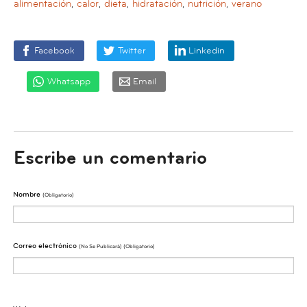
alimentación
,
calor
,
dieta
,
hidratación
,
nutrición
,
verano
Facebook
Twitter
Linkedin
Whatsapp
Email
Escribe un comentario
Nombre
(obligatorio)
Correo electrónico
(No Se Publicarà) (obligatorio)