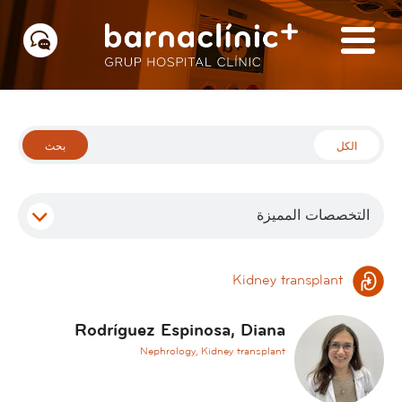
الكل
بحث
التخصصات المميزة
Kidney transplant
A
ا
d
ل
Rodríguez Espinosa, Diana
d
ك
Nephrology, Kidney transplant
i
ل
c