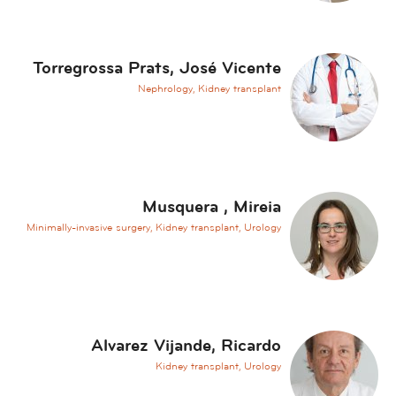
t
i
o
Torregrossa Prats, José Vicente
n
s
Nephrology, Kidney transplant
A
e
s
t
h
Musquera , Mireia
e
Minimally-invasive surgery, Kidney transplant, Urology
t
i
c
M
e
Alvarez Vijande, Ricardo
d
Kidney transplant, Urology
i