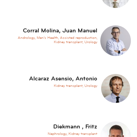
c
i
n
e
Corral Molina, Juan Manuel
A
Andrology, Men's Health, Assisted reproduction,
n
Kidney transplant, Urology
d
r
o
l
o
Alcaraz Asensio, Antonio
g
Kidney transplant, Urology
y
A
n
e
s
Diekmann , Fritz
t
Nephrology, Kidney transplant