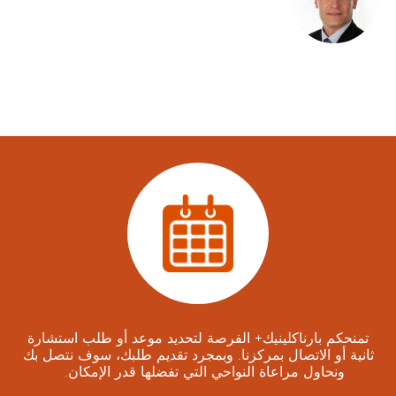
h
e
s
i
a
A
n
g
ا
i
ط
o
l
ل
o
ب
g
م
y
,
و
v
تمنحكم بارناكلينيك+ الفرصة لتحديد موعد أو طلب استشارة
ع
ثانية أو الاتصال بمركزنا. وبمجرد تقديم طلبك، سوف نتصل بك
a
ونحاول مراعاة النواحي التي تفضلها قدر الإمكان. ‬ ‏‫ ‬
د
s