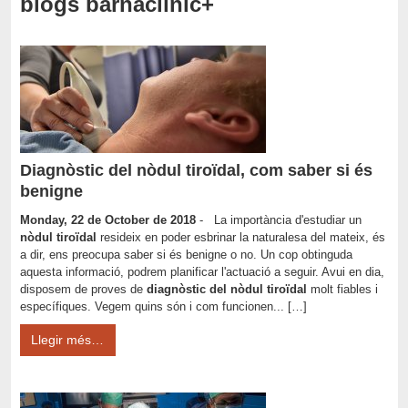
blogs barnaclínic+
Diagnòstic del nòdul tiroïdal, com saber si és
benigne
Monday, 22 de October de 2018
- La importància d'estudiar un
nòdul tiroïdal
resideix en poder esbrinar la naturalesa del mateix, és
a dir, ens preocupa saber si és benigne o no. Un cop obtinguda
aquesta informació, podrem planificar l'actuació a seguir. Avui en dia,
disposem de proves de
diagnòstic del nòdul tiroïdal
molt fiables i
específiques. Vegem quins són i com funcionen... […]
Llegir més…