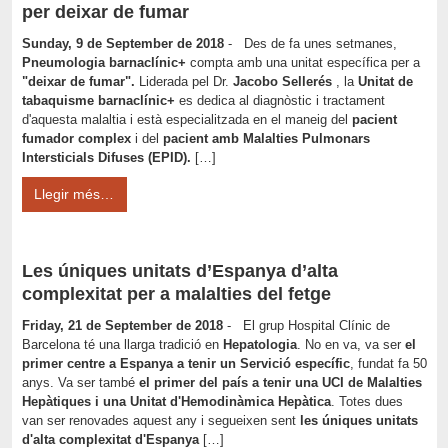
per deixar de fumar
Sunday, 9 de September de 2018
- Des de fa unes setmanes,
Pneumologia barnaclínic+
compta amb una unitat específica per a
"deixar de fumar".
Liderada pel Dr.
Jacobo Sellerés
, la
Unitat de
tabaquisme barnaclínic+
es dedica al diagnòstic i tractament
d'aquesta malaltia i està especialitzada en el maneig del
pacient
fumador complex
i del
pacient amb Malalties Pulmonars
Intersticials Difuses (EPID).
[…]
Llegir més…
Les úniques unitats d’Espanya d’alta
complexitat per a malalties del fetge
Friday, 21 de September de 2018
- El grup Hospital Clínic de
Barcelona té una llarga tradició en
Hepatologia
. No en va, va ser
el
primer centre a Espanya a tenir un Servició específic
, fundat fa 50
anys. Va ser també
el primer del país a tenir una UCI de Malalties
Hepàtiques i una Unitat d'Hemodinàmica Hepàtica
. Totes dues
van ser renovades aquest any i segueixen sent
les úniques unitats
d'alta complexitat d'Espanya
[…]