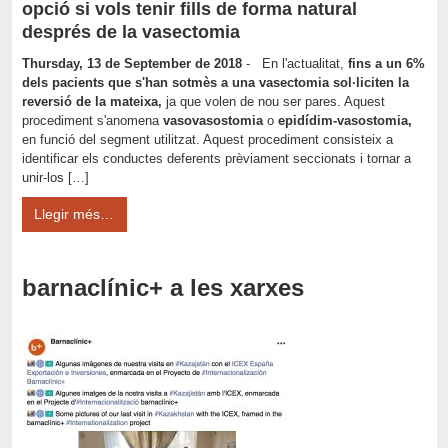
opció si vols tenir fills de forma natural
després de la vasectomia
Thursday, 13 de September de 2018
- En l'actualitat,
fins a un 6%
dels pacients que s'han sotmès a una vasectomia sol·liciten la
reversió de la mateixa,
ja que volen de nou ser pares. Aquest
procediment s'anomena
vasovasostomia
o
epidídim-vasostomia,
en funció del segment utilitzat. Aquest procediment consisteix a
identificar els conductes deferents prèviament seccionats i tornar a
unir-los […]
Llegir més…
barnaclínic+ a les xarxes