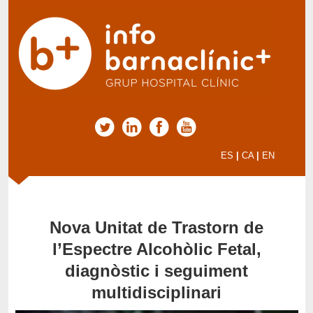
ES
|
CA
|
EN
Nova Unitat de Trastorn de
l’Espectre Alcohòlic Fetal,
diagnòstic i seguiment
multidisciplinari