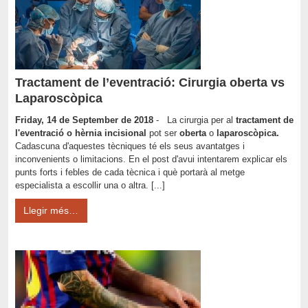
Tractament de l’eventració: Cirurgia oberta vs
Laparoscòpica
Friday, 14 de September de 2018
- La cirurgia per al
tractament de
l'eventració o hèrnia incisional
pot ser
oberta
o
laparoscòpica.
Cadascuna d'aquestes tècniques té els seus avantatges i
inconvenients o limitacions. En el post d'avui intentarem explicar els
punts forts i febles de cada tècnica i què portarà al metge
especialista a escollir una o altra. [...]
Llegir més…