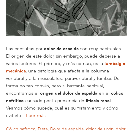
Las consultas por
dolor de espalda
son muy habituales.
El origen de este dolor, sin embargo, puede deberse a
varios factores. El primero, y más común, es la
lumbalgia
mecánica
, una patología que afecta a la columna
vertebral y a la musculatura paravertebral y lumbar. De
forma no tan común, pero sí bastante habitual,
encontramos el
origen del dolor de espalda
en el
cólico
nefrítico
causado por la presencia de
litiasis renal
.
Veamos cómo sucede, cuál es su tratamiento y cómo
evitarlo…
Leer más…
Cólico nefrítico
,
Dieta
,
Dolor de espalda
,
dolor de riñón
,
dolor