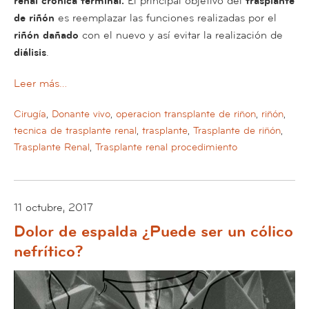
renal crónica terminal.
El principal objetivo del
trasplante
de riñón
es reemplazar las funciones realizadas por el
riñón dañado
con el nuevo y así evitar la realización de
diálisis
.
Leer más…
Cirugía
,
Donante vivo
,
operacion transplante de riñon
,
riñón
,
tecnica de trasplante renal
,
trasplante
,
Trasplante de riñón
,
Trasplante Renal
,
Trasplante renal procedimiento
11 octubre, 2017
Dolor de espalda ¿Puede ser un cólico
nefrítico?