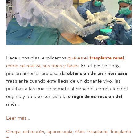
Hace unos días, explicamos
qué es el
trasplante renal
,
cómo se realiza, sus tipos y fases
. En el post de hoy,
presentamos el proceso de
obtención de un riñón para
trasplante
cuando este llega de un donante vivo: las
pruebas a las que se somete al donante, cómo elegir el
órgano y en qué consiste la
cirugía de extracción del
riñón
.
Leer más…
Cirugía
,
extracción
,
laparoscopia
,
riñón
,
trasplante
,
Trasplante