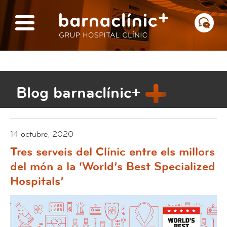
Blog barnaclínic+
14 octubre, 2020
Tres serveis del Clínic entre els millors
del món a la ‘World’s Best Specialized
Hospitals’