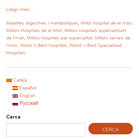
Llegir més…
Malalties digestives i metabòliques
,
Millor hospital de el món
,
Millors Hospitals de el Món
,
Millors hospitals especialitzats
de l'món
,
Millors hospitals per especialitat
,
Millors serveis de
l'món
,
World 's Best hospitals
,
World' s Best Specialized
Hospitals
Català
Español
English
Русский
Cerca