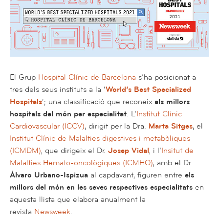
El Grup
Hospital Clínic de Barcelona
s’ha posicionat a
tres dels seus instituts a la ‘
World’s Best Specialized
Hospitals
‘; una classificació que reconeix
als millors
hospitals del món per especialitat
. L’
Institut Clínic
Cardiovascular (ICCV)
, dirigit per la Dra.
Marta Sitges
, el
Institut Clínic de Malalties digestives i metabòliques
(ICMDM)
, que dirigeix el Dr.
Josep Vidal
, i l’
Insitut de
Malalties Hemato-oncològiques (ICMHO)
, amb el Dr.
Álvaro Urbano-Ispizua
al capdavant, figuren entre
els
millors del món en les seves respectives especialitats
en
aquesta llista que elabora anualment la
revista
Newsweek
.