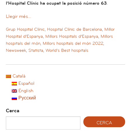
l’Hospital Clínic ha ocupat la posició número 63
.
Llegir més…
Grup Hospital Clínic
,
Hospital Clínic de Barcelona
,
Millor
Hospital d'Espanya
,
Millors Hospitals d'Espanya
,
Millors
hospitals del món
,
Millors hospitals del món 2022
,
Newsweek
,
Statista
,
World's Best hospitals
Català
Español
English
Русский
Cerca