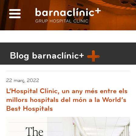
Blog barnaclínic+
22 març, 2022
L’Hospital Clínic, un any més entre els
millors hospitals del món a la World’s
Best Hospitals