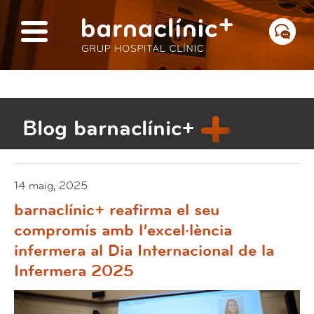
Blog barnaclínic+
14 maig, 2025
barnaclínic+ reafirma el seu
compromís amb l’excel·lència
infermera al Dia Internacional de la
Infermera 2025