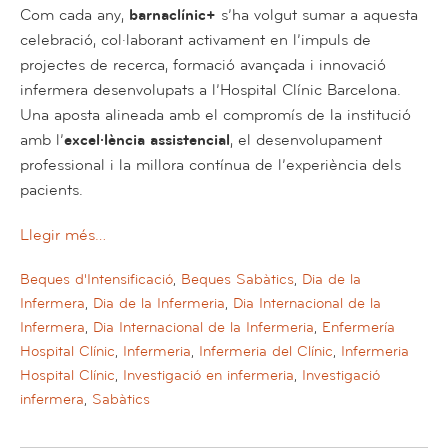
Com cada any,
barnaclínic+
s’ha volgut sumar a aquesta
celebració, col·laborant activament en l’impuls de
projectes de recerca, formació avançada i innovació
infermera desenvolupats a l’Hospital Clínic Barcelona.
Una aposta alineada amb el compromís de la institució
amb l’
excel·lència assistencial
, el desenvolupament
professional i la millora contínua de l’experiència dels
pacients.
Llegir més…
Beques d'Intensificació
,
Beques Sabàtics
,
Dia de la
Infermera
,
Dia de la Infermeria
,
Dia Internacional de la
Infermera
,
Dia Internacional de la Infermeria
,
Enfermería
Hospital Clínic
,
Infermeria
,
Infermeria del Clínic
,
Infermeria
Hospital Clínic
,
Investigació en infermeria
,
Investigació
infermera
,
Sabàtics