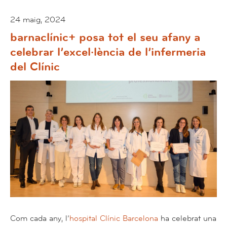
24 maig, 2024
barnaclínic+ posa tot el seu afany a
celebrar l’excel·lència de l’infermeria
del Clínic
Com cada any, l’
hospital Clínic Barcelona
ha celebrat una