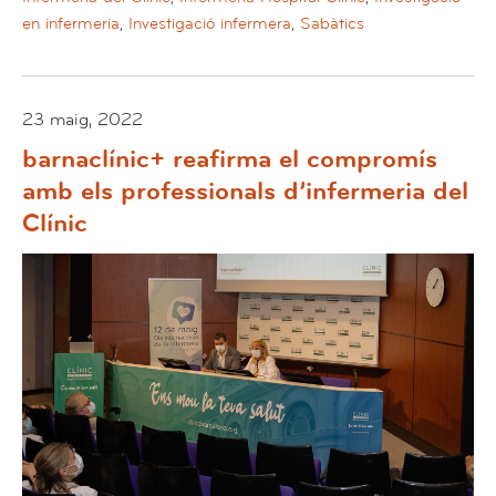
en infermeria
,
Investigació infermera
,
Sabàtics
23 maig, 2022
barnaclínic+ reafirma el compromís
amb els professionals d’infermeria del
Clínic