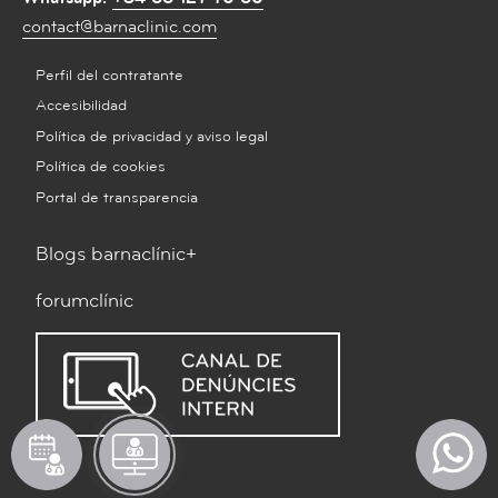
contact@barnaclinic.com
Perfil del contratante
Accesibilidad
Política de privacidad y aviso legal
Política de cookies
Portal de transparencia
Blogs barnaclínic+
forumclínic
Pedir
Solicitar
What
cita
televisita