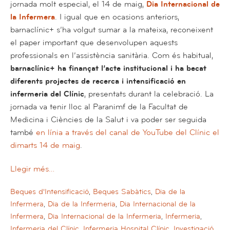
jornada molt especial, el 14 de maig,
Dia Internacional de
la Infermera
. I igual que en ocasions anteriors,
barnaclínic+ s’ha volgut sumar a la mateixa, reconeixent
el paper important que desenvolupen aquests
professionals en l’assistència sanitària. Com és habitual,
barnaclínic+ ha finançat l’acte institucional i ha becat
diferents projectes de recerca i intensificació en
infermeria del Clínic
, presentats durant la celebració. La
jornada va tenir lloc al Paranimf de la Facultat de
Medicina i Ciències de la Salut i va poder ser seguida
també
en línia a través del canal de YouTube del Clínic el
dimarts 14 de maig
.
Llegir més…
Beques d'Intensificació
,
Beques Sabàtics
,
Dia de la
Infermera
,
Dia de la Infermeria
,
Dia Internacional de la
Infermera
,
Dia Internacional de la Infermeria
,
Infermeria
,
Infermeria del Clínic
,
Infermeria Hospital Clínic
,
Investigació