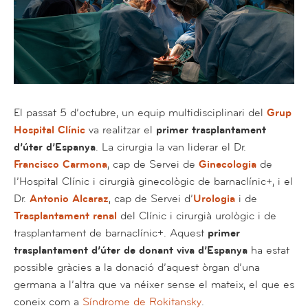
El passat 5 d’octubre, un equip multidisciplinari del
Grup
Hospital Clínic
va realitzar el
primer trasplantament
d’úter d’Espanya
. La cirurgia la van liderar el Dr.
Francisco Carmona
, cap de Servei de
Ginecologia
de
l’Hospital Clínic i cirurgià ginecològic de barnaclínic+, i el
Dr.
Antonio Alcaraz
, cap de Servei d’
Urologia
i de
Trasplantament renal
del Clínic i cirurgià urològic i de
trasplantament de barnaclínic+. Aquest
primer
trasplantament d’úter de donant viva d’Espanya
ha estat
possible gràcies a la donació d’aquest òrgan d’una
germana a l’altra que va néixer sense el mateix, el que es
coneix com a
Síndrome de Rokitansky
.