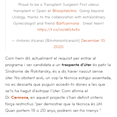
Proud to be a Transplant Surgeon! First uterus
transplant in Spain at
@hospitalclinic
. Going beyond
Urology, thanks to the collaboration with extraordinary
Gynecologist and friend
@drfcarmona
. Great team!
https://t.co/nisVdG4x5s
— Antonio Alcaraz (@AntonioAlcarazA)
December 10,
2020
Com hem dit, actualment el requisit per entrar al
programa i ser candidata a un
traspante d’úter
és patir la
Síndrome de Rokitansky, és a dir, haver nascut sense
úter. No obstant això, un cop la tècnica estigui assentada,
no es descarta que puguin accedir-hi dones a les que
se’ls ha hagut d’extirpar l’úter. Com afirma el
Dr.
Carmona
, en aquest projecte s’han definit criteris
força restrictius “per demostrar que la tècnica és útil.
Quan portem 15 o 20 anys, podrem ser-ho menys “.