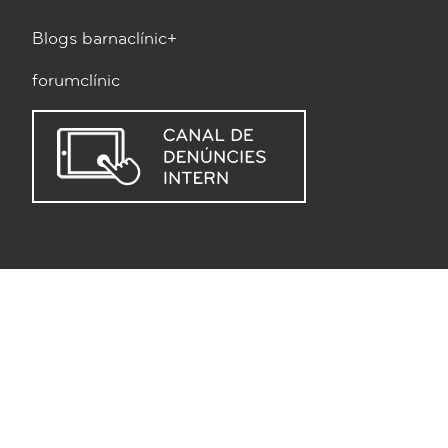
Blogs barnaclínic+
forumclínic