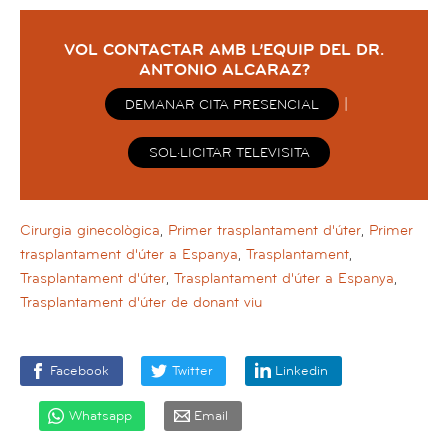
VOL CONTACTAR AMB L’EQUIP
DEL DR.
ANTONIO ALCARAZ?
|
DEMANAR CITA PRESENCIAL
SOL·LICITAR TELEVISITA
Cirurgia ginecològica
,
Primer trasplantament d'úter
,
Primer
trasplantament d'úter a Espanya
,
Trasplantament
,
Trasplantament d'úter
,
Trasplantament d'úter a Espanya
,
Trasplantament d'úter de donant viu
Facebook
Twitter
Linkedin
Whatsapp
Email