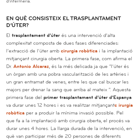
d’infermeria.
EN QUÈ CONSISTEIX EL TRASPLANTAMENT
D’ÚTER?
El
trasplantament d’úter
és una intervenció d’alta
complexitat composta de dues fases diferenciades:
l’extracció de l’úter amb
cirurgia robòtica
i la implantació
mitjançant cirurgia oberta. La primera fase, com afirma el
Dr.
Antonio Alcaraz
, és la més delicada ja que “l’úter és
un òrgan amb una pobra vascularització de les artèries i
un gran entramat de venes, entre les que cal buscar les
majors per drenar la sang que arriba al mateix “. Aquesta
primera fase del
primer trasplantament d’úter d’Espanya
va durar unes 12 hores i es va realitzar mitjançant
c irurgia
robòtica
per a produir la mínima invasió possible. Pel
que fa a la implantació amb cirurgia oberta, el procés va
durar unes 4 hores. La llarga durada de la intervenció, en
què van participar més de 20 persones de diferents