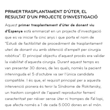
PRIMER TRASPLANTAMENT D’ÚTER, EL
RESULTAT D’UN PROJECTE D’INVESTIGACIÓ
Aquest
primer trasplantament d’úter de donant viu
d’Espanya
està emmarcat en un projecte d’investigació
que es va iniciar fa cinc anys i que porta el nom de
“Estudi de factibilitat de procediment de trasplantament
uterí de donant viu amb obtenció d’empelt per cirurgia
robòtica”
. El principal objectiu d’aquest procés era validar
la viabilitat d’aquesta cirurgia. Durant aquest temps es
van presentar 30 dones, de les quals, només la pacient
intervinguda el 5 d’octubre va ser l’única candidata
compatible. I és que, el requisit principal per a aquesta
intervenció pionera és tenir la Síndrome de Rokitansky,
un trastorn congènit de l’aparell reproductor femení
caracteritzat per néixer sense úter ni trompes de Fal·lopi,
que afecta només a 1 de cada 5.000 dones en el món.