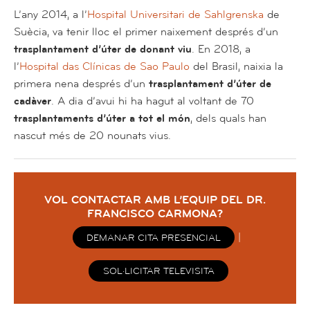
L’any 2014, a l’
Hospital Universitari de Sahlgrenska
de
Suècia, va tenir lloc el primer naixement després d’un
trasplantament d’úter de donant viu
. En 2018, a
l’
Hospital das Clínicas de Sao Paulo
del Brasil, naixia la
primera nena després d’un
trasplantament d’úter de
cadàver
. A dia d’avui hi ha hagut al voltant de 70
trasplantaments d’úter a tot el món
, dels quals han
nascut més de 20 nounats vius.
VOL CONTACTAR AMB L’EQUIP DEL DR.
FRANCISCO CARMONA?
|
DEMANAR CITA PRESENCIAL
SOL·LICITAR TELEVISITA