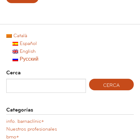
Català
Español
English
Русский
Cerca
Categorías
info. barnaclínic+
Nuestros profesionales
bmo+