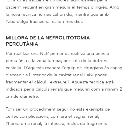
Tot això es tradueix en millores significatives per al
pacient, reduint en gran mesura el temps d’ingrés. Amb
la nova tècnica només cal un dia, mentre que amb
l’abordatge tradicional calien tres dies.
MILLORA DE LA NEFROLITOTOMIA
PERCUTÀNIA
Per realitzar una NLP primer es realitza una punció
percutània a la zona lumbar, per sota de la dotzena
costella. D’aquesta manera l’equip de cirurgians és capaç
d’accedir a l’interior de la cavitat renal i així poder
fragmentar el càlcul i extreure’l. Aquesta tècnica està
indicada per a càlculs renals que mesurin com a mínim 2
cm de diàmetre.
Tot i ser un procediment segur, no està exempta de
certes complicacions, com ara el sagnat renal,
l’hematoma renal, la infecció, restes de fragments