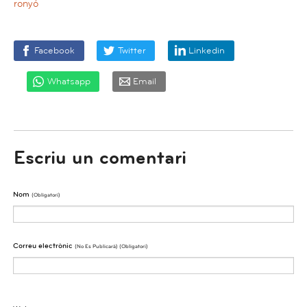
ronyó
Facebook
Twitter
Linkedin
Whatsapp
Email
Escriu un comentari
Nom
(obligatori)
Correu electrònic
(No Es Publicarà) (obligatori)