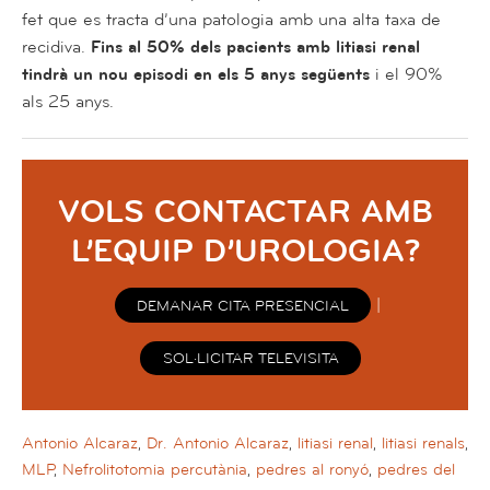
fet que es tracta d’una patologia amb una alta taxa de
recidiva.
Fins al 50% dels pacients amb litiasi renal
tindrà un nou episodi en els 5 anys següents
i el 90%
als 25 anys.
VOLS CONTACTAR AMB
L’EQUIP D’UROLOGIA?
|
DEMANAR CITA PRESENCIAL
SOL·LICITAR TELEVISITA
Antonio Alcaraz
,
Dr. Antonio Alcaraz
,
litiasi renal
,
litiasi renals
,
MLP
,
Nefrolitotomia percutània
,
pedres al ronyó
,
pedres del