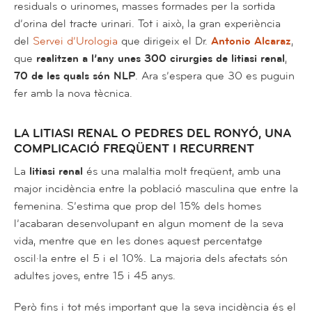
residuals o urinomes, masses formades per la sortida
d’orina del tracte urinari. Tot i això, la gran experiència
del
Servei d’Urologia
que dirigeix el Dr.
Antonio Alcaraz
,
que
realitzen a l’any unes 300 cirurgies de litiasi renal
,
70 de les quals són NLP
. Ara s’espera que 30 es puguin
fer amb la nova tècnica.
LA LITIASI RENAL O PEDRES DEL RONYÓ, UNA
COMPLICACIÓ FREQÜENT I RECURRENT
La
litiasi renal
és una malaltia molt freqüent, amb una
major incidència entre la població masculina que entre la
femenina. S’estima que prop del 15% dels homes
l’acabaran desenvolupant en algun moment de la seva
vida, mentre que en les dones aquest percentatge
oscil·la entre el 5 i el 10%. La majoria dels afectats són
adultes joves, entre 15 i 45 anys.
Però fins i tot més important que la seva incidència és el