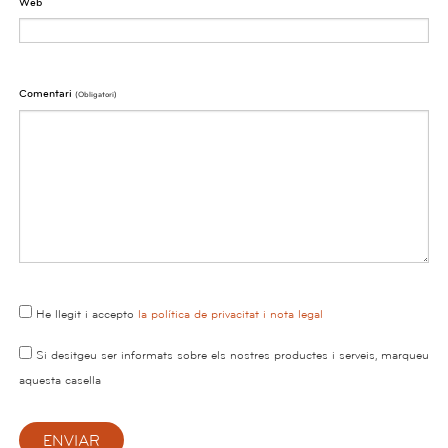
Web
Comentari
(obligatori)
He llegit i accepto
la política de privacitat i nota legal
Si desitgeu ser informats sobre els nostres productes i serveis, marqueu
aquesta casella