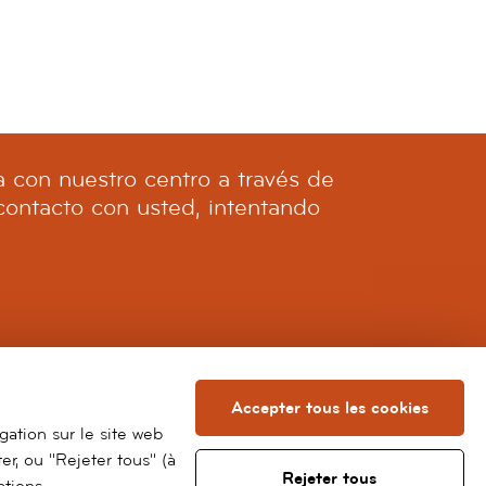
t
i
o
n
s
A
ta con nuestro centro a través de
e
contacto con usted, intentando
s
t
h
e
t
i
c
M
Accepter tous les cookies
e
igation sur le site web
d
r, ou "Rejeter tous" (à
i
Rejeter tous