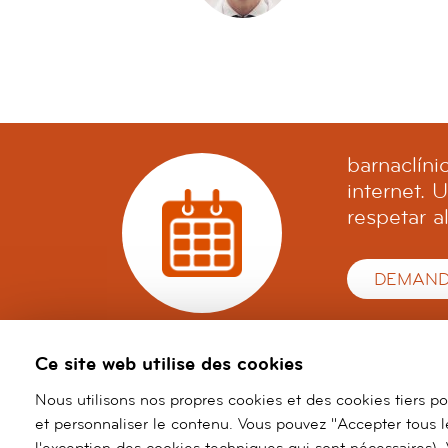
barnaclíni
D
internet. 
E
respetar a
M
DEMAND
A
N
D
Ce site web utilise des cookies
E
Nous utilisons nos propres cookies et des cookies tiers pour
et personnaliser le contenu. Vous pouvez "Accepter tous le
R