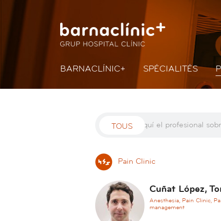
BARNACLÍNIC+
SPÉCIALITÉS
TOUS
Pain Clinic
Cuñat López, T
Anesthesia, Pain Clinic, Pa
management