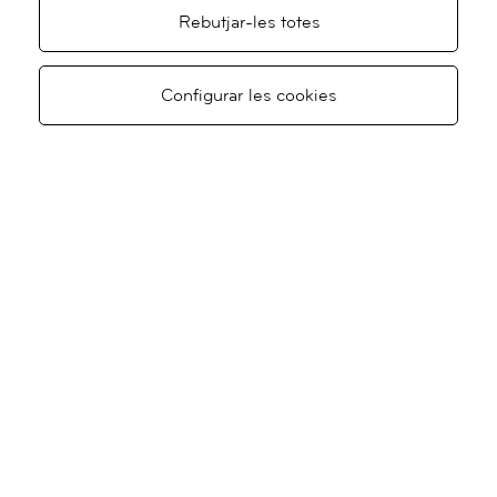
Rebutjar-les totes
Demaneu
Demaneu
Configurar les cookies
Amar
al
visita
televisita
continuo
CERCAR
A
C
D
E
F
G
TOTES
H
I
L
M
N
O
P
R
S
T
U
Inseminació artificial