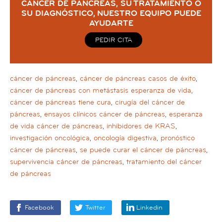
CÁNCER DE PÁNCREAS, SU TRATAMIENTO O
SU DIAGNÓSTICO, NUESTRO EQUIPO PUEDE
AYUDARTE
PEDIR CITA
cáncer de páncreas
,
cáncer de páncreas casos de éxito
,
cáncer de páncreas con metástasis esperanza de vida
,
cáncer de páncreas tiene cura
,
cirugía del cáncer de
páncreas
,
ensayos clínicos cáncer de páncreas
,
esperanza
de vida cáncer de páncreas
,
inhibidores de KRAS
,
investigación oncológica
,
oncología digestiva
,
pronóstico
cáncer de páncreas
,
se puede curar el cáncer de páncreas
,
supervivencia cáncer de páncreas
,
tratamiento del cáncer
de páncreas
Facebook
Twitter
Linkedin