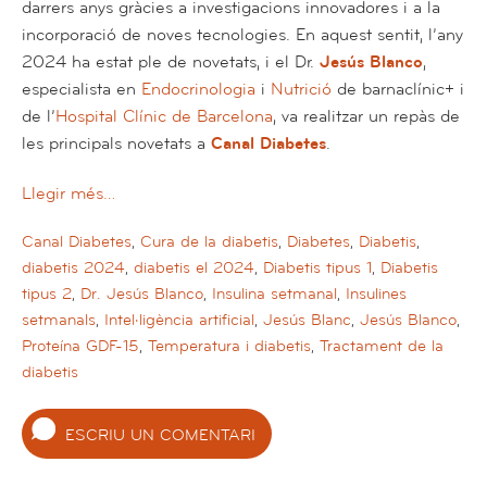
darrers anys gràcies a investigacions innovadores i a la
incorporació de noves tecnologies. En aquest sentit, l’any
2024 ha estat ple de novetats, i el Dr.
Jesús Blanco
,
especialista en
Endocrinologia
i
Nutrició
de barnaclínic+ i
de l’
Hospital Clínic de Barcelona
, va realitzar un repàs de
les principals novetats a
Canal Diabetes
.
Llegir més…
Canal Diabetes
,
Cura de la diabetis
,
Diabetes
,
Diabetis
,
diabetis 2024
,
diabetis el 2024
,
Diabetis tipus 1
,
Diabetis
tipus 2
,
Dr. Jesús Blanco
,
Insulina setmanal
,
Insulines
setmanals
,
Intel·ligència artificial
,
Jesús Blanc
,
Jesús Blanco
,
Proteína GDF-15
,
Temperatura i diabetis
,
Tractament de la
diabetis
ESCRIU UN COMENTARI