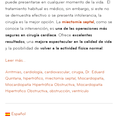
puede presentarse en cualquier momento de la vida. El
tratamiento habitual es médico, sin embargo, si este no
se demuestra efectivo o se presenta intolerancia, la
cirugía es la mejor opción. La
miectomía septal
, como se
conoce la intervención, es
una de las operaciones más
seguras en cirugía cardíaca
. Ofrece
excelentes
resultados
, una
mejora espectacular en la calidad de vida
y la posibilidad de
volver a la actividad física normal
.
Leer más…
Arritmias
,
cardiología
,
cardiovascular
,
cirugia
,
Dr. Eduard
Quintana
,
hipertrófico
,
miectomía septal
,
Miocardiopatía
,
Miocardiopatía Hipertrófica Obstructiva
,
Miocardiopatía
Hipertrofico Obstructiva
,
obstrucción
,
ventrículo
Español