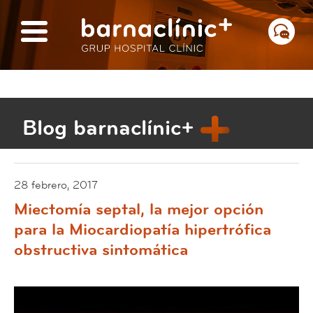
Blog barnaclínic+
28 febrero, 2017
Miectomía septal, la mejor opción
para la Miocardiopatía hipertrófica
obstructiva sintomática