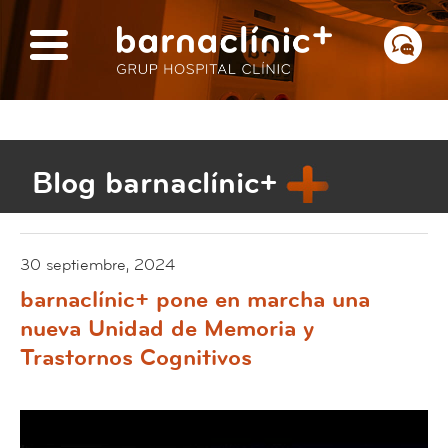
Blog barnaclínic+
30 septiembre, 2024
barnaclínic+ pone en marcha una
nueva Unidad de Memoria y
Trastornos Cognitivos