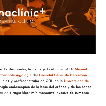
s Profesionales
, le ha llegado el turno al Dr.
Manuel
torrinolaringología
del
Hospital Clínic de Barcelona
,
línic+
y
profesor titular de ORL
en la
Universidad de
rugía endoscópica de la base del cráneo y de los senos
nte en
cirugía láser mínimamente invasiva de tumores
.