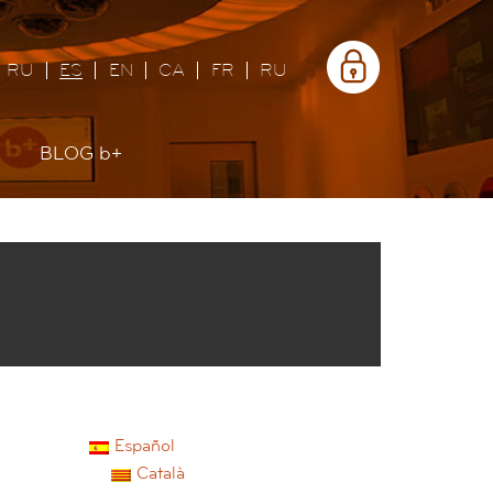
Área
privada
RU
ES
EN
CA
FR
RU
BLOG
b+
Español
Català