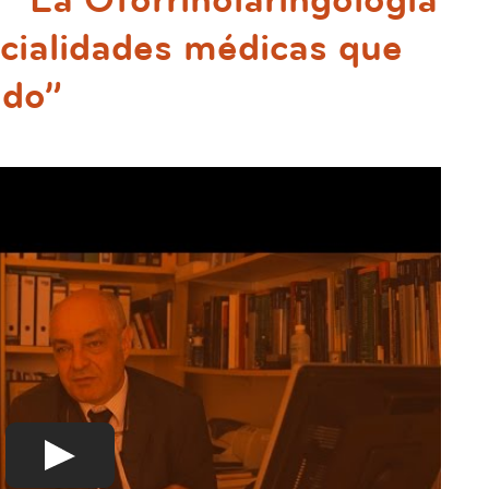
 “La Otorrinolaringología
ecialidades médicas que
ado”