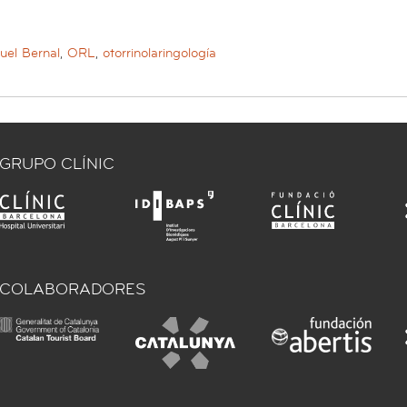
uel Bernal
,
ORL
,
otorrinolaringología
GRUPO CLÍNIC
COLABORADORES