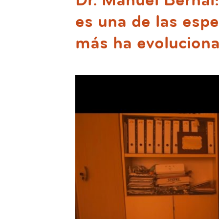
Dr. Manuel Bernal:
es una de las esp
más ha evolucion