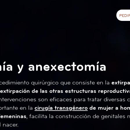
PEDI
ía y anexectomía
cedimiento quirúrgico que consiste en la
extirp
a
extirpación de las otras estructuras reproductiv
intervenciones son eficaces para tratar diversas
rtante en la
cirugía transgénero
de mujer a ho
 femeninas
, facilita la construcción de genitale
 nacer.