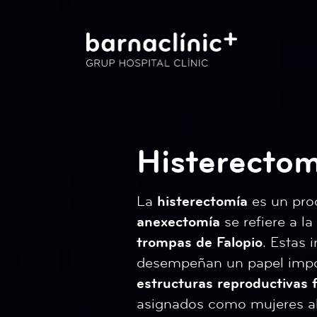
Histerectom
La
histerectomía
es un pro
anexectomía
se refiere a l
trompas de Falopio
. Estas 
desempeñan un papel impo
estructuras reproductivas
asignados como mujeres al