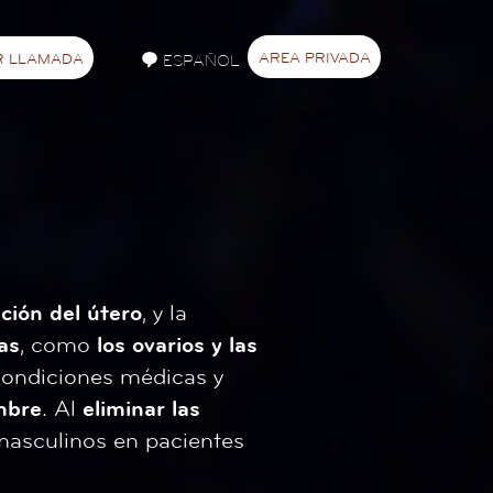
AREA PRIVADA
R LLAMADA
ESPAÑOL
ación del útero
, y la
as
, como
los ovarios y las
 condiciones médicas y
mbre
. Al
eliminar las
s masculinos en pacientes