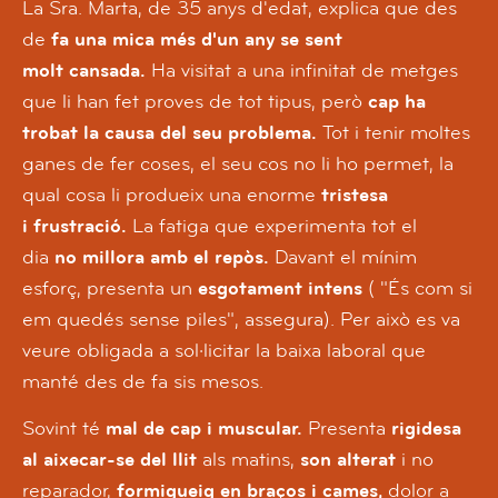
La Sra. Marta, de 35 anys d'edat, explica que des
de
fa una mica més d'un any se sent
molt cansada.
Ha visitat a una infinitat de metges
que li han fet proves de tot tipus, però
cap ha
trobat la causa del seu problema.
Tot i tenir moltes
ganes de fer coses, el seu cos no li ho permet, la
qual cosa li produeix una enorme
tristesa
i frustració.
La fatiga que experimenta tot el
dia
no millora amb el repòs.
Davant el mínim
esforç, presenta un
esgotament intens
( "És com si
em quedés sense piles", assegura).
Per això es va
veure obligada a sol·licitar la baixa laboral que
manté des de fa sis mesos.
Sovint té
mal de cap i muscular.
Presenta
rigidesa
al aixecar-se del llit
als matins,
son alterat
i no
reparador,
formigueig en braços i cames,
dolor a