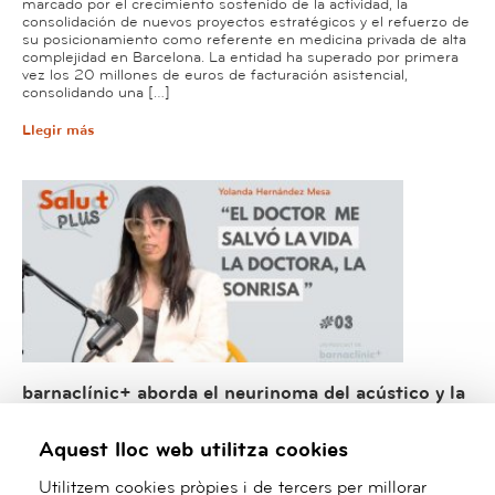
marcado por el crecimiento sostenido de la actividad, la
consolidación de nuevos proyectos estratégicos y el refuerzo de
su posicionamiento como referente en medicina privada de alta
complejidad en Barcelona. La entidad ha superado por primera
vez los 20 millones de euros de facturación asistencial,
consolidando una […]
Llegir más
barnaclínic+ aborda el neurinoma del acústico y la
parálisis facial en el nuevo episodio de “Salud (t)
Plus”
Aquest lloc web utilitza cookies
Tras los anteriores episodios de “Salud (t) Plus”, el podcast de
Utilitzem cookies pròpies i de tercers per millorar
barnaclínic+ que acerca experiencias reales de salud de la mano