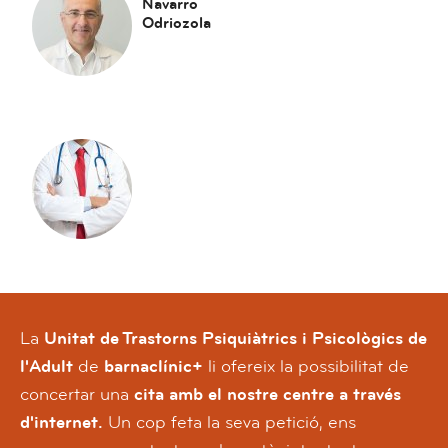
Navarro
Odriozola
La
Unitat de Trastorns Psiquiàtrics i Psicològics de
l'Adult
de
barnaclínic+
li ofereix la possibilitat de
concertar una
cita amb el nostre centre a través
d'internet.
Un cop feta la seva petició, ens