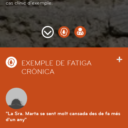
cas clínic d'exemple:
Amar
Exemple
Professionals
al
de
continuo
Fatiga
Crònica
EXEMPLE DE FATIGA
CRÒNICA
"La Sra. Marta se sent molt cansada des de fa més
d'un any"