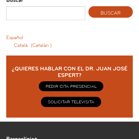
Buscar
Español
Català
(
Catalán
)
¿QUIERES HABLAR CON EL DR. JUAN JOSÉ
ESPERT?
PEDIR CITA PRESENCIAL
SOLICITAR TELEVISITA
Barnaclínic+