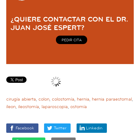
¿QUIERE CONTACTAR CON EL DR.
JUAN JOSÉ ESPERT?
PEDIR CITA
cirugía abierta
,
colon
,
colostomía
,
hernia
,
hernia paraestomal
,
íleon
,
ileostomía
,
laparoscopia
,
ostomía
Facebook
Twitter
Linkedin