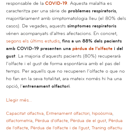
responsable de la
COVID-19
. Aquesta malaltia es
caracteritza per una sèrie de
problemes respiratoris
,
majoritàriament amb simptomatologia lleu (el 80% dels
casos). De vegades, aquests
símptomes respiratoris
vénen acompanyats d’altres afectacions. En concret,
segons els últims estudis
,
fins a un 88% dels pacients
amb COVID-19 presenten una
pèrdua de l’olfacte
i del
gust
. La majoria d’aquests pacients (80%) recuperarà
l’olfacte i el gust de forma espontània amb el pas del
temps. Per aquells que no recuperen l’olfacte o que no
ho fan en la seva totalitat, ara mateix només hi ha una
opció, l’
entrenament olfactori
.
Llegir més…
Capacitat olfactiva
,
Entrenament olfactori
,
hipoòsmia
,
olfactometria
,
Pèrdua d'olfacte
,
Pèrdua de el gust
,
Pèrdua
de l'olfacte
,
Pèrdua de l'olfacte i de l'gust
,
Traning olfactiu