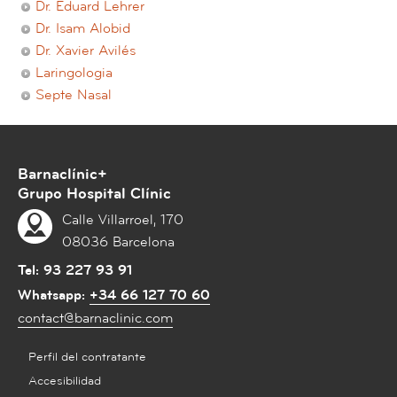
Dr. Eduard Lehrer
Dr. Isam Alobid
Dr. Xavier Avilés
Laringologia
Septe Nasal
Barnaclínic+
Grupo Hospital Clínic
Calle Villarroel, 170
08036 Barcelona
Tel:
93 227 93 91
Whatsapp:
+34 66 127 70 60
contact@barnaclinic.com
Perfil del contratante
Accesibilidad