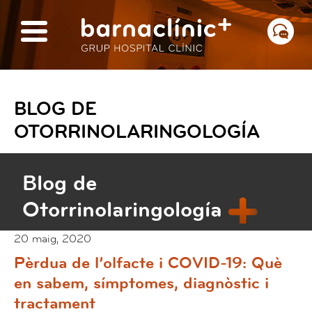
BLOG DE
OTORRINOLARINGOLOGÍA
Blog de
Otorrinolaringología
20 maig, 2020
Pèrdua de l’olfacte i COVID-19: Què
en sabem, símptomes, diagnòstic i
tractament