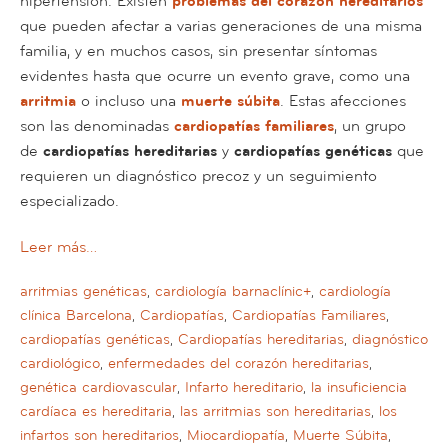
hipertensión. Existen
problemas del corazón hereditarios
que pueden afectar a varias generaciones de una misma
familia, y en muchos casos, sin presentar síntomas
evidentes hasta que ocurre un evento grave, como una
arritmia
o incluso una
muerte súbita
. Estas afecciones
son las denominadas
cardiopatías familiares
, un grupo
de
cardiopatías hereditarias
y
cardiopatías genéticas
que
requieren un diagnóstico precoz y un seguimiento
especializado.
Leer más…
arritmias genéticas
,
cardiología barnaclínic+
,
cardiología
clínica Barcelona
,
Cardiopatías
,
Cardiopatías Familiares
,
cardiopatías genéticas
,
Cardiopatías hereditarias
,
diagnóstico
cardiológico
,
enfermedades del corazón hereditarias
,
genética cardiovascular
,
Infarto hereditario
,
la insuficiencia
cardíaca es hereditaria
,
las arritmias son hereditarias
,
los
infartos son hereditarios
,
Miocardiopatía
,
Muerte Súbita
,