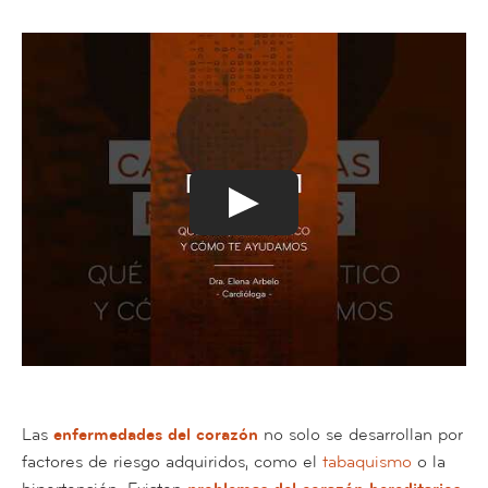
Las
enfermedades del corazón
no solo se desarrollan por
factores de riesgo adquiridos, como el
tabaquismo
o la