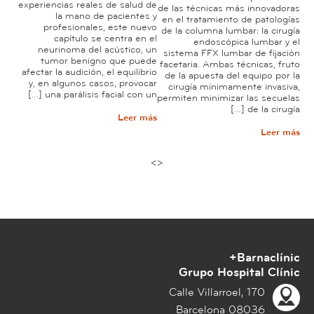
experiencias reales de salud de
de las técnicas más innovadoras
la mano de pacientes y
en el tratamiento de patologías
profesionales, este nuevo
m
de la columna lumbar: la cirugía
capítulo se centra en el
endoscópica lumbar y el
neurinoma del acústico, un
sistema FFX lumbar de fijación
tumor benigno que puede
facetaria. Ambas técnicas, fruto
afectar la audición, el equilibrio
de la apuesta del equipo por la
y, en algunos casos, provocar
cirugía mínimamente invasiva,
una parálisis facial con un […]
permiten minimizar las secuelas
de la cirugía […]
Leer más
Leer más
>
<
ا
S
ط
ل
o
l
ب
i
م
Barnaclínic+
و
c
Grupo Hospital Clínic
i
ع
Calle Villarroel, 170
t
د
08036 Barcelona