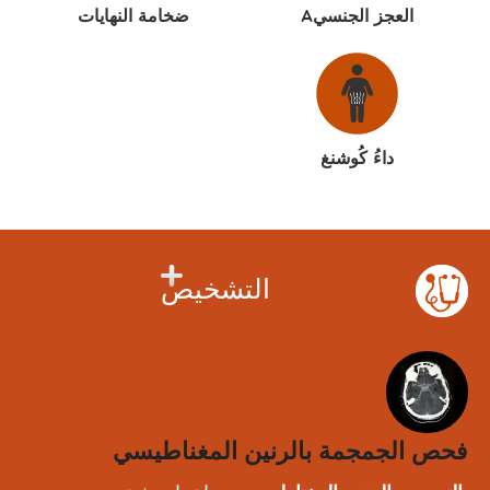
العجز الجنسيA
ضخامة النهايات
داءُ كُوشنغ
التشخيص
فحص الجمجمة بالرنين المغناطيسي