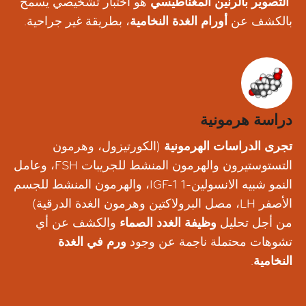
التصوير بالرنين المغناطيسي
هو اختبار تشخيصي يسمح
بالكشف عن
أورام الغدة النخامية
، بطريقة غير جراحية.
دراسة هرمونية
تجرى الدراسات الهرمونية
(الكورتيزول، وهرمون
التستوستيرون والهرمون المنشط للجريبات FSH، وعامل
النمو شبيه الانسولين-1 IGF-1، والهرمون المنشط للجسم
الأصفر LH، مصل البرولاكتين وهرمون الغدة الدرقية)
من أجل تحليل
وظيفة الغدد الصماء
والكشف عن أي
تشوهات محتملة ناجمة عن وجود
ورم في الغدة
النخامية
.