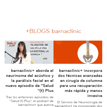
BLOGS
barnaclínic+
barnaclínic+ aborda el
barnaclínic+ incorpora
neurinoma del acústico y
dos técnicas avanzadas
la parálisis facial en el
en cirugía de columna
nuevo episodio de “Salud
para una recuperación
m
(t) Plus”
más rápida y menos
invasiva
Tras los anteriores episodios de
di
“Salud (t) Plus”, el podcast de
El Servicio de Neurocirugía de
barnaclínic+ que acerca
barnaclínic+ ha incorporado dos