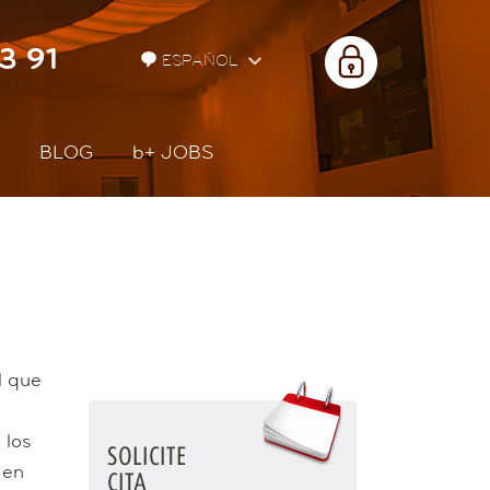
3 91
ÀREA
ESPAÑOL
PRIVADA
BLOG
b+
JOBS
l que
 los
 en