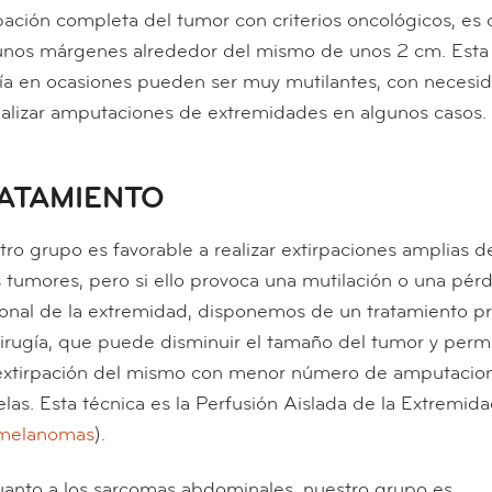
pación completa del tumor con criterios oncológicos, es 
unos márgenes alrededor del mismo de unos 2 cm. Esta
gía en ocasiones pueden ser muy mutilantes, con necesi
ealizar amputaciones de extremidades en algunos casos.
ATAMIENTO
ro grupo es favorable a realizar extirpaciones amplias d
 tumores, pero si ello provoca una mutilación o una pér
ional de la extremidad, disponemos de un tratamiento pr
cirugía, que puede disminuir el tamaño del tumor y perm
extirpación del mismo con menor número de amputacio
las. Esta técnica es la Perfusión Aislada de la Extremid
melanomas
).
uanto a los sarcomas abdominales, nuestro grupo es