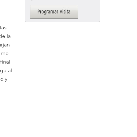
las
de la
rjan
nimo
inal
go al
o y