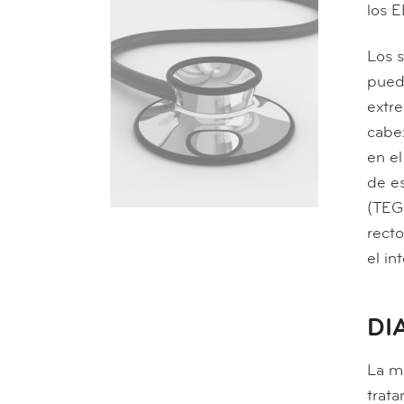
los 
Los 
pued
extre
cabez
en el
de e
(TEG
rect
el in
DI
La ma
trata