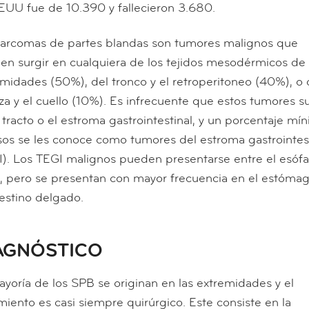
EEUU fue de 10.390 y fallecieron 3.680.
sarcomas de partes blandas son tumores malignos que
en surgir en cualquiera de los tejidos mesodérmicos de 
midades (50%), del tronco y el retroperitoneo (40%), o 
a y el cuello (10%). Es infrecuente que estos tumores su
 tracto o el estroma gastrointestinal, y un porcentaje mí
sos se les conoce como tumores del estroma gastrointest
I). Los TEGI malignos pueden presentarse entre el esófa
o, pero se presentan con mayor frecuencia en el estómag
testino delgado.
AGNÓSTICO
yoría de los SPB se originan en las extremidades y el
miento es casi siempre quirúrgico. Este consiste en la