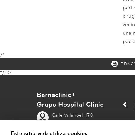
parti
cirug
vecin
una m
pacie
/*
MENÚ
PIDA CI
*/ ?>
SECUNDARIO
Barnaclínic+
Grupo Hospital Clínic
Calle Villarroel, 170
08036 Barcelona
Este sitio web utiliza cookies
Tel:
93 227 93 91