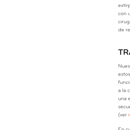
extir
con 
ciru
de r
TR
Nuest
estos
func
a la 
una 
secue
(ver
En c