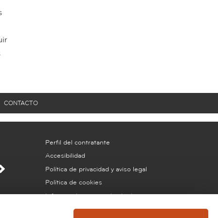
s
ir
s
CONTACTO
Perfil del contratante
Accesibilidad
Política de privacidad y aviso legal
Política de cookies
Información protección de datos
Portal de transparencia