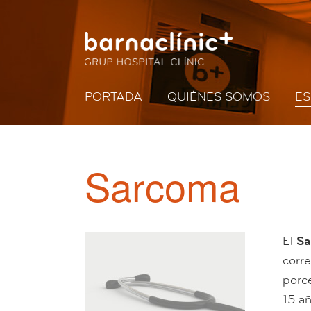
PORTADA
QUIÉNES SOMOS
ES
Sarcoma
El
Sa
corre
porce
15 a