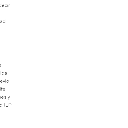
decir
dad
e
dida
evio
ite
nes y
ad ILP