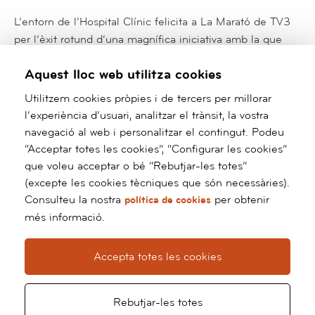
L’entorn de l’Hospital Clínic felicita a La Marató de TV3
per l’èxit rotund d’una magnífica iniciativa amb la que
col·labora any rere any de forma estreta. L’esforç solidari
Aquest lloc web utilitza cookies
de la ciutadania suposa una empenta molt important per
a la recerca, especialment en un moment advers per a
Utilitzem cookies pròpies i de tercers per millorar
l’obtenció de recursos econòmics.
l’experiència d’usuari, analitzar el trànsit, la vostra
navegació al web i personalitzar el contingut. Podeu
Enlaces relacionados
“Acceptar totes les cookies”, “Configurar les cookies”
que voleu acceptar o bé “Rebutjar-les totes”
La Marató de TV3
(excepte les cookies tècniques que són necessàries).
Consulteu la nostra
per obtenir
política de cookies
/*
*/ ?>
més informació.
Barnaclínic+
Grup Hospital Clínic
Accepta totes les cookies
Calle Villarroel, 170
08036 Barcelona
Rebutjar-les totes
Tel:
93 227 93 91