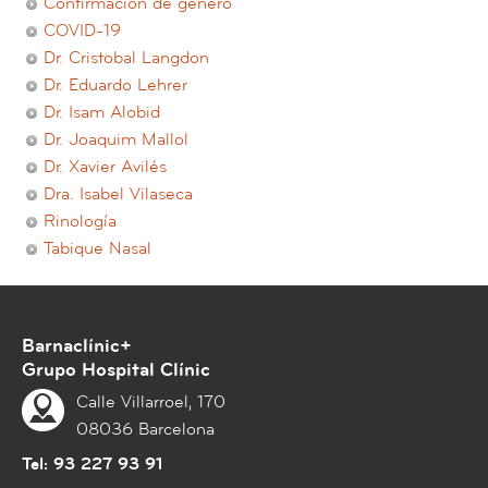
Confirmación de género
COVID-19
Dr. Cristobal Langdon
Dr. Eduardo Lehrer
Dr. Isam Alobid
Dr. Joaquim Mallol
Dr. Xavier Avilés
Dra. Isabel Vilaseca
Rinología
Tabique Nasal
Barnaclínic+
Grupo Hospital Clínic
Calle Villarroel, 170
08036 Barcelona
Tel:
93 227 93 91