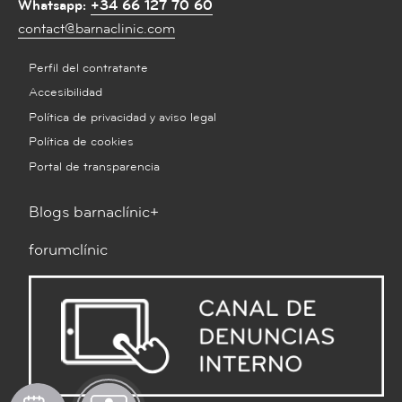
Whatsapp:
+34 66 127 70 60
contact@barnaclinic.com
Perfil del contratante
Accesibilidad
Política de privacidad y aviso legal
Política de cookies
Portal de transparencia
Blogs barnaclínic+
forumclínic
Pedir
Solicitar
What