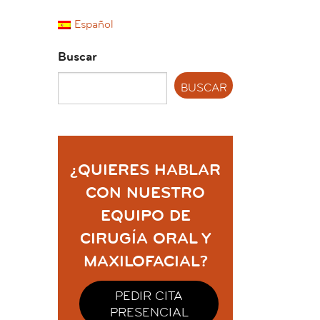
Español
Buscar
¿QUIERES HABLAR
CON NUESTRO
EQUIPO DE
CIRUGÍA ORAL Y
MAXILOFACIAL?
PEDIR CITA
PRESENCIAL