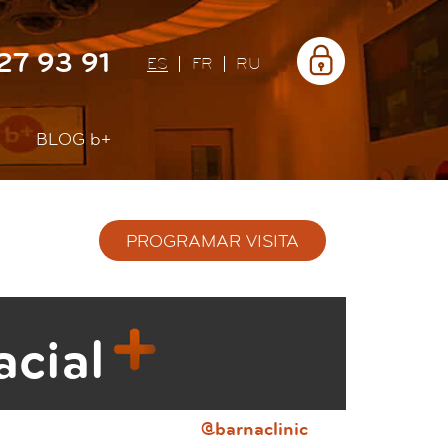
Área
27 93 91
privada
ES
FR
RU
BLOG
b+
PROGRAMAR VISITA
acial
@barnaclinic