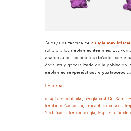
Si hay una técnica de
cirugía maxilofacia
refiere a los
implantes dentales
. Las vent
anatomía de los dientes dañados son inc
ósea, muy generalizado en la población, 
implantes subperiósticos o yuxtaóseos
so
Leer más…
cirugía maxilofacial
,
cirugía oral
,
Dr. Samir 
Implante Yuxtaóseo
,
Implantes dentales
,
Imp
Yuxtaóseos
,
Implantología
,
Implente fibroin