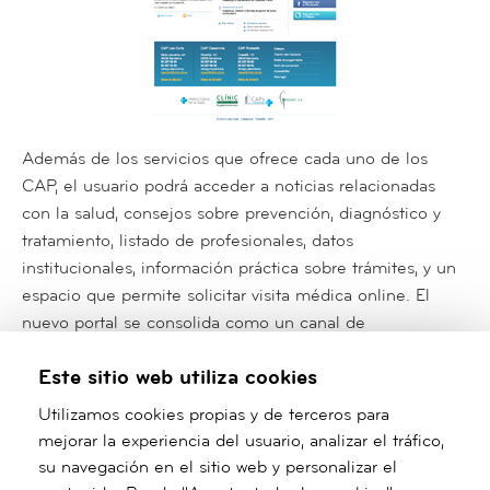
Además de los servicios que ofrece cada uno de los
CAP, el usuario podrá acceder a noticias relacionadas
con la salud, consejos sobre prevención, diagnóstico y
tratamiento, listado de profesionales, datos
institucionales, información práctica sobre trámites, y un
espacio que permite solicitar visita médica
online
. El
nuevo portal se consolida como un canal de
comunicación externa con las personas vinculadas a la
Este sitio web utiliza cookies
atención primaria en los barrios de referencia.
Utilizamos cookies propias y de terceros para
Enlaces relacionados
mejorar la experiencia del usuario, analizar el tráfico,
su navegación en el sitio web y personalizar el
Cap Les Corts