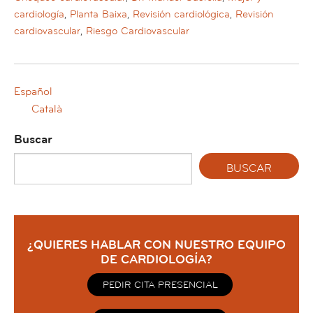
cardiología
,
Planta Baixa
,
Revisión cardiológica
,
Revisión
cardiovascular
,
Riesgo Cardiovascular
Español
Català
Buscar
¿QUIERES HABLAR CON NUESTRO EQUIPO
DE CARDIOLOGÍA?
PEDIR CITA PRESENCIAL