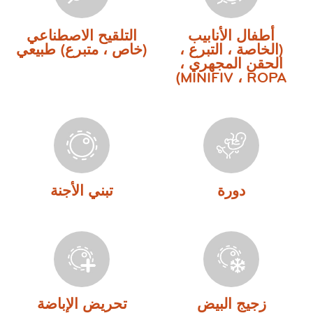
أطفال الأنابيب
التلقيح الاصطناعي
(الخاصة ، التبرع ،
(خاص ، متبرع) طبيعي
الحقن المجهري ،
MINIFIV ، ROPA)
دورة
تبني الأجنة
زجيج البيض
تحريض الإباضة