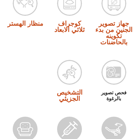
جهاز تصوير
كوجراف
منظار الهستر
الجنين من بدء
ثلاثي الابعاد
تكوينه
بالحاضنات
التشخيص
فحص تصوير
الجزيئي
بالرغوة