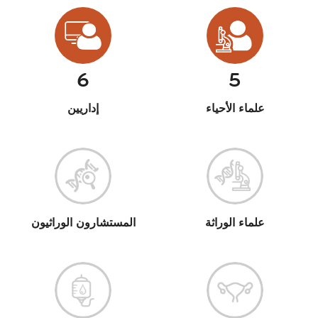
6
5
علماء الأحياء
إداريين
علماء الوراثة
المستشارون الوراثيون