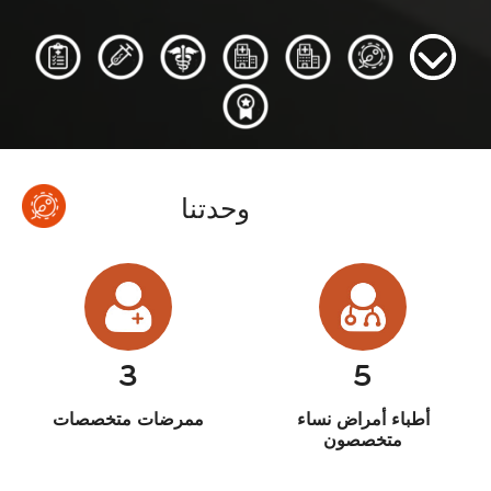
I
و
م
ب
خ
ا
خ
r
ح
ن
ح
ط
ل
ط
a
د
ش
ث
و
ع
و
ن
l
ت
آ
ط
ل
ا
ت
c
ن
ت
ا
ا
ت
ا
o
ا
ن
ل
ج
ئ
n
ا
ر
ا
ج
t
و
ع
ت
e
ت
ا
n
ق
ي
وحدتنا
i
ن
ة
d
ي
o
ا
ت
ن
ا
3
5
أطباء أمراض نساء
ممرضات متخصصات
متخصصون