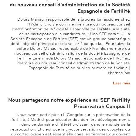
du nouveau conseil d’administration de la Société
Espagnole de Fertilité
Dolors Manau, responsable de la procréation assistée chez
FIVclínic, choisie comme membre du nouveau conseil
d’administration de la Société Espagnole de Fertilité, à la suite
de sa participation à la candidature « Una SEF para ti ». La
Société Espagnole de Fertilité (SEF) est un groupe scientifique
dont l’objectif principal est de veiller à ce que la… Poursuivre la
lecture Dolors Manau, responsable de FIVclínic, membre du
nouveau conseil d’administration de la Société Espagnole de
Fertilité La entrada Dolors Manau, responsable de FIVclínic,
membre du nouveau conseil d’administration de la Société
Espagnole de Fertilité se publicó primero en fivclínic |
barnaclínic+.
Leer más
Nous partageons notre expérience au SEF Fertility
Preservation Campus II
Nous avons participé au II Congrès sur la préservation de la
fertilité, à Madrid, pour discuter des derniers développements
dans ce domaine d’intérêt croissant dans le monde de la
reproduction. Et c’est que la cryoconservation des ovocytes ou
du cortex ovarien est essentielle chez les femmes qui doivent