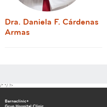
Dra. Daniela F. Cárdenas
Armas
/*
*/ ?>
Barnaclínic+
Grup Hospital Clínic