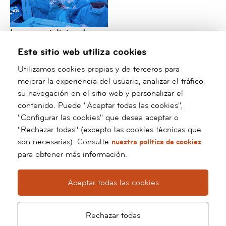
Los especialistas de
Cirugía Torácica de
Este sitio web utiliza cookies
barnaclínic+ consolidan
su liderazgo
Utilizamos cookies propias y de terceros para
internacional en cirugía
mejorar la experiencia del usuario, analizar el tráfico,
robótica y mínimamente
su navegación en el sitio web y personalizar el
invasiva
contenido. Puede "Aceptar todas las cookies",
"Configurar las cookies" que desea aceptar o
/*
*/ ?>
"Rechazar todas" (excepto las cookies técnicas que
son necesarias). Consulte
nuestra política de cookies
Barnaclínic+
para obtener más información.
Grupo Hospital Clínic
Calle Villarroel, 170
Aceptar todas las cookies
08036 Barcelona
Tel:
93 227 93 91
Whatsapp:
66 127 70 60
Rechazar todas